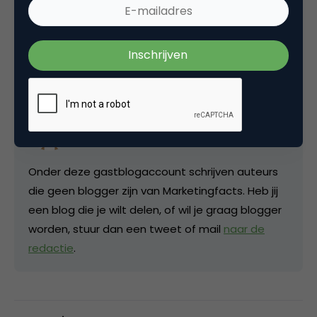
Deel dit artikel
Kopieer link
Gastblogger
Marketingfacts
Onder deze gastblogaccount schrijven auteurs
die geen blogger zijn van Marketingfacts. Heb jij
een blog die je wilt delen, of wil je graag blogger
worden, stuur dan een tweet of mail
naar de
redactie
.