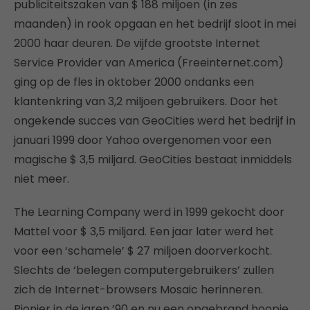
publiciteitszaken van $ 188 miljoen (in zes
maanden) in rook opgaan en het bedrijf sloot in mei
2000 haar deuren. De vijfde grootste Internet
Service Provider van America (Freeinternet.com)
ging op de fles in oktober 2000 ondanks een
klantenkring van 3,2 miljoen gebruikers. Door het
ongekende succes van GeoCities werd het bedrijf in
januari 1999 door Yahoo overgenomen voor een
magische $ 3,5 miljard. GeoCities bestaat inmiddels
niet meer.
The Learning Company werd in 1999 gekocht door
Mattel voor $ 3,5 miljard. Een jaar later werd het
voor een ‘schamele’ $ 27 miljoen doorverkocht.
Slechts de ‘belegen computergebruikers’ zullen
zich de Internet-browsers Mosaic herinneren.
Pionier in de jaren ’90 en nu een opgebrand hoopje