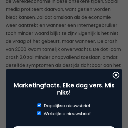
de wereldeconomie in deze onzekere tijden. Social
media profiteert daarvan, want gezien worden
biedt kansen. Zal dat omslaan als de economie
weer aantrekt en wanneer een Internetgebruiker
toch minder waard blijkt te zijn? Eigenlijk is het niet
de vraag of het gebeurt, maar wanneer. De crash
van 2000 kwam tamelijk onverwachts. De dot-com
crash 2.0 zal minder onopvallend toeslaan, omdat
dezelfde symptomen als destijds zichtbaar aan het
worden zijn. Neem een flinke hap lucht en hou je
adem in, want de golf zal hoog zijn en lang
Marketingfacts. Elke dag vers. Mis
aanhouden. Web 2.0 heeft ons veel gegeven, maar
niks!
zal met hetzelfde gemak veel ontnemen. Ben je
klaar voor de vloedgolf en de gevolgen ervan?
Dagelijkse nieuwsbrief
Wekelijkse nieuwsbrief