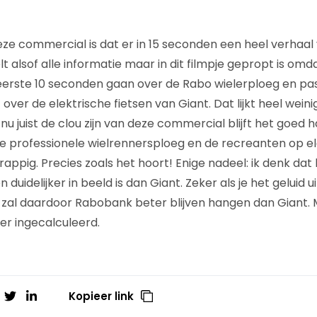
ze commercial is dat er in 15 seconden een heel verhaal
t alsof alle informatie maar in dit filmpje gepropt is omda
 eerste 10 seconden gaan over de Rabo wielerploeg en pas
over de elektrische fietsen van Giant. Dat lijkt heel wei
 nu juist de clou zijn van deze commercial blijft het goed 
e professionele wielrennersploeg en de recreanten op ele
appig. Precies zoals het hoort! Enige nadeel: ik denk dat
uidelijker in beeld is dan Giant. Zeker als je het geluid ui
zal daardoor Rabobank beter blijven hangen dan Giant. 
ker ingecalculeerd.
Kopieer link