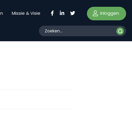
Inloggen
en
Missie & Visie