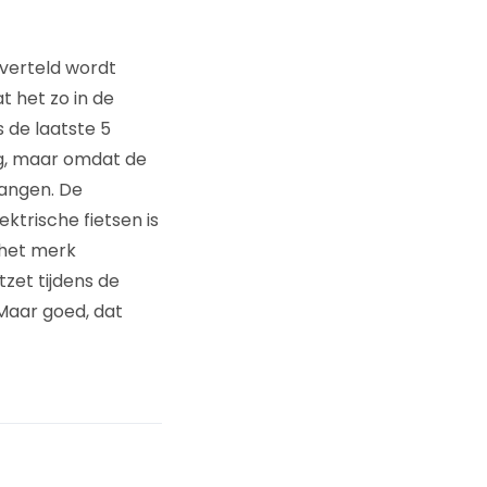
 verteld wordt
t het zo in de
 de laatste 5
nig, maar omdat de
hangen. De
ktrische fietsen is
 het merk
tzet tijdens de
Maar goed, dat