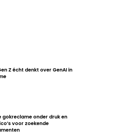
en Z écht denkt over GenAI in
ame
e gokreclame onder druk en
sico’s voor zoekende
umenten