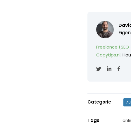
David
Eigen
Freelance (SEO-
Copytips.nl
. Hou
Categorie
Ad
Tags
onli