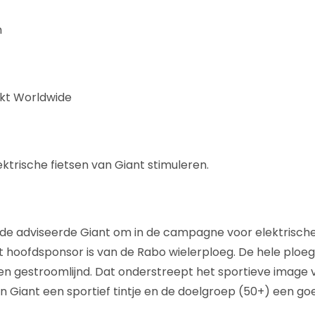
h
rkt Worldwide
ktrische fietsen van Giant stimuleren.
e adviseerde Giant om in de campagne voor elektrische f
t hoofdsponsor is van de Rabo wielerploeg. De hele ploeg 
en gestroomlijnd. Dat onderstreept het sportieve image v
an Giant een sportief tintje en de doelgroep (50+) een go