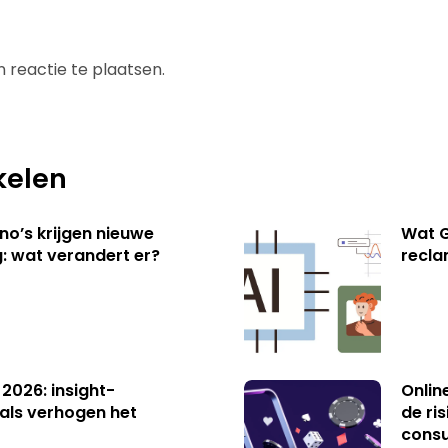
 reactie te plaatsen.
kelen
no’s krijgen nieuwe
Wat G
: wat verandert er?
recl
 2026: insight-
Onlin
als verhogen het
de ri
cons