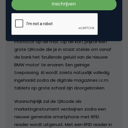
eens. QR code kan veel slimmer ingezet
worden.
Afgelopen weekend viel het ANWB blad
Promotor op de mat. Op de kaft prijkte een
grote QRcode die je in staat stelde om vanaf
de bank het ‘brullende geluid van de nieuwe
BMW motor’ te ervaren. Een geinige
toepassing. Al wordt zoiets natuurlijk volledig
ingehaald zodra de digitale magazines i.c.m.
tablets op grote schaal zijn doorgebroken.
Waarschijnlijk zal de QRcode als
marketinginstrument verdwijnen zodra een
nieuwe generatie smartphone met RFID
reader wordt uitgerust. Met een RFID reader in