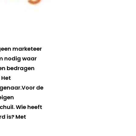
geen marketeer
m nodig waar
gen bedragen
 Het
igenaar.Voor de
eigen
huil. Wie heeft
d is? Met