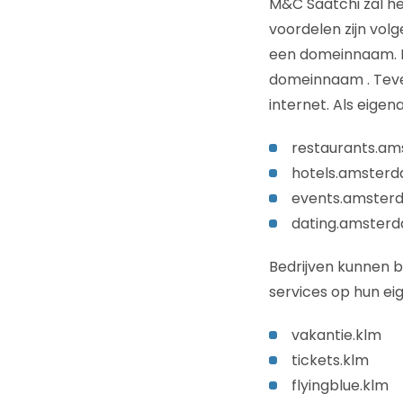
M&C Saatchi zal h
voordelen zijn vol
een domeinnaam. Ie
domeinnaam . Teven
internet. Als eige
restaurants.a
hotels.amster
events.amster
dating.amster
Bedrijven kunnen b
services op hun ei
vakantie.klm
tickets.klm
flyingblue.klm