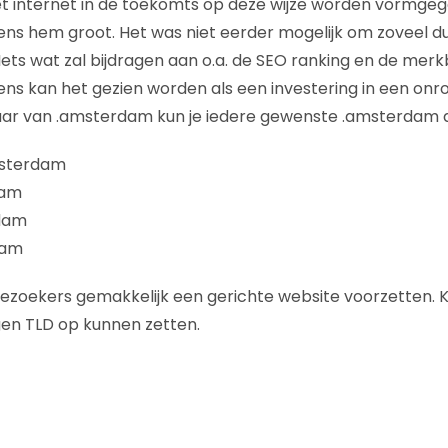
et internet in de toekomts op deze wijze worden vormge
gens hem groot. Het was niet eerder mogelijk om zoveel d
ts wat zal bijdragen aan o.a. de SEO ranking en de merk
s kan het gezien worden als een investering in een onr
naar van .amsterdam kun je iedere gewenste .amsterdam 
msterdam
dam
dam
dam
ezoekers gemakkelijk een gerichte website voorzetten. 
gen TLD op kunnen zetten.