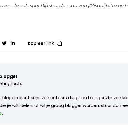
chreven door Jasper Dijkstra, de man van @lisadijkstra en
Kopieer link
blogger
tingfacts
blogaccount schrijven auteurs die geen blogger zijn van Ma
 die je wilt delen, of wil je graag blogger worden, stuur dan e
e
.