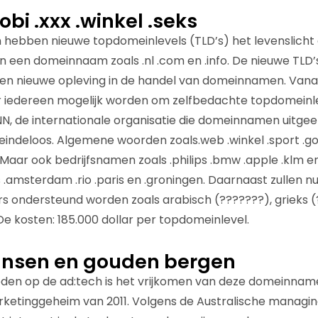
obi .xxx .winkel .seks
 hebben nieuwe topdomeinlevels (TLD’s) het levenslicht ge
n een domeinnaam zoals .nl .com en .info. De nieuwe TLD’s
 een nieuwe opleving in de handel van domeinnamen. Van
oor iedereen mogelijk worden om zelfbedachte topdomeinl
ANN, de internationale organisatie die domeinnamen uitgee
 eindeloos. Algemene woorden zoals.web .winkel .sport .g
 Maar ook bedrijfsnamen zoals .philips .bmw .apple .klm e
.amsterdam .rio .paris en .groningen. Daarnaast zullen nu
ers ondersteund worden zoals arabisch (???????), grieks 
De kosten: 185.000 dollar per topdomeinlevel.
nsen en gouden bergen
eden op de ad:tech is het vrijkomen van deze domeinnam
etinggeheim van 2011. Volgens de Australische managin