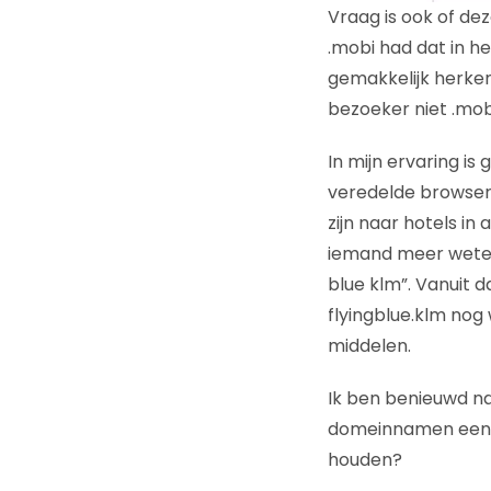
Vraag is ook of 
.mobi had dat in h
gemakkelijk herken
bezoeker niet .mobi
In mijn ervaring i
veredelde browser
zijn naar hotels in
iemand meer weten o
blue klm”. Vanuit 
flyingblue.klm no
middelen.
Ik ben benieuwd na
domeinnamen een t
houden?