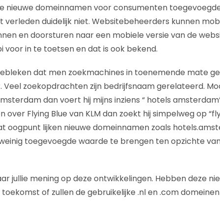
deze nieuwe domeinnamen voor consumenten toegevoegd
et verleden duidelijk niet. Websitebeheerders kunnen mo
nen en doorsturen naar een mobiele versie van de websit
 voor in te toetsen en dat is ook bekend.
s gebleken dat men zoekmachines in toenemende mate geb
. Veel zoekopdrachten zijn bedrijfsnaam gerelateerd. M
 amsterdam dan voert hij mijns inziens “ hotels amsterdam” 
ver Flying Blue van KLM dan zoekt hij simpelweg op “flyin
dat oogpunt lijken nieuwe domeinnamen zoals hotels.ams
g weinig toegevoegde waarde te brengen ten opzichte va
ar jullie mening op deze ontwikkelingen. Hebben deze ni
oekomst of zullen de gebruikelijke .nl en .com domeine