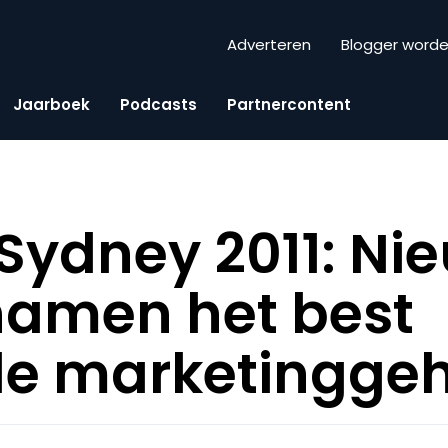
Adverteren
Blogger word
Jaarboek
Podcasts
Partnercontent
Sydney 2011: Ni
amen het best
e marketingge