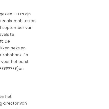
zien. TLD’s zijn
 zoals .mobi .eu en
af september van
evels te
ft. De
okken .seks en
n .rabobank. En
 voor het eerst
(????????)en
en het
g director van