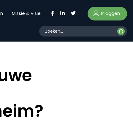
Inloggen
en
Missie & Visie
euwe
heim?