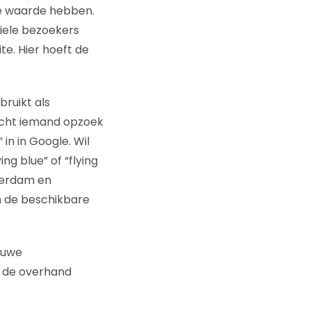
e waarde hebben.
biele bezoekers
e. Hier hoeft de
ruikt als
ocht iemand opzoek
in in Google. Wil
g blue” of “flying
terdam en
n de beschikbare
euwe
n de overhand