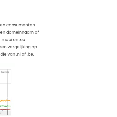
en en consumenten
 een domeinnaam of
 .mobi en .eu
een vergelijking op
e van .nl of .be.