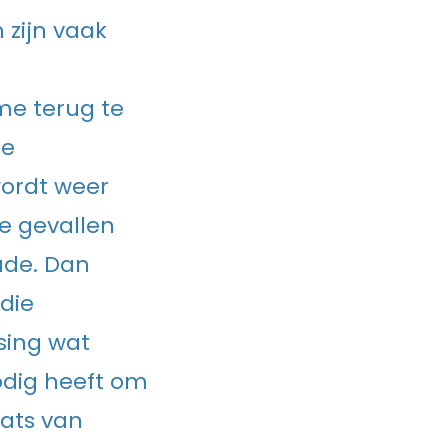
n zijn vaak
me terug te
ie
wordt weer
ge gevallen
ude. Dan
 die
sing wat
odig heeft om
ats van