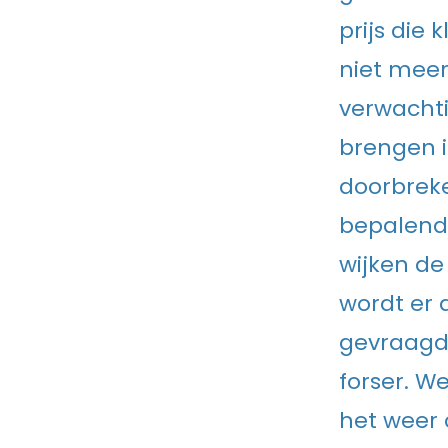
prijs die 
niet meer
verwachti
brengen 
doorbreke
bepalend 
wijken de
wordt er d
gevraagd 
forser. W
het weer 