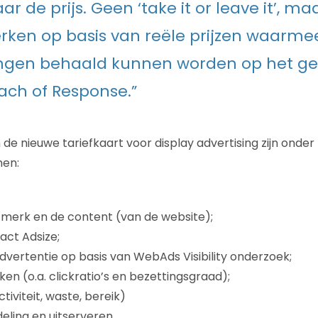
r de prijs. Geen ‘take it or leave it’, ma
ken op basis van reële prijzen waarme
ingen behaald kunnen worden op het ge
ach of Response.”
n de nieuwe tariefkaart voor display advertising zijn ond
men:
t merk en de content (van de website);
act Adsize;
dvertentie op basis van WebAds Visibility onderzoek;
ken (o.a. clickratio’s en bezettingsgraad);
tiviteit, waste, bereik)
ndeling en uitserveren