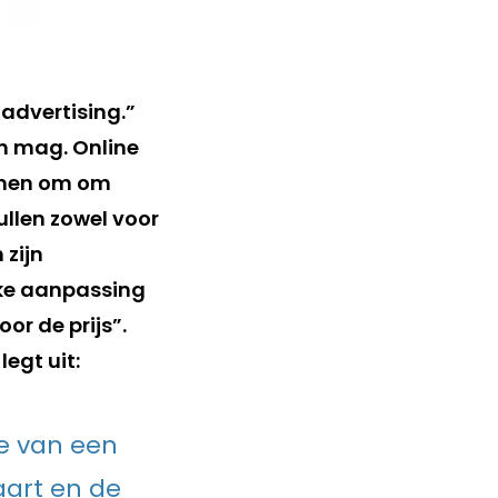
 advertising.”
en mag. Online
emen om om
ullen zowel voor
 zijn
nke aanpassing
or de prijs”.
egt uit:
ke van een
aart en de