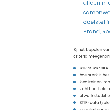
alleen maa
samenwer
doelstell
Brand, Re
Bij het bepalen va
criteria meegeno
B2B of B2C site
hoe sterk is he
kwaliteit en imp
zichtbaarheid a
etwerk statistie
STIR-data (selec
prioriteit van i