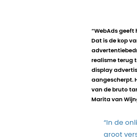
“WebAds geeft h
Dat is de kop v
advertentiebed
realisme terug t
display advertis
aangescherpt. H
van de bruto tar
Marita van Wijn
“In de onl
groot ver