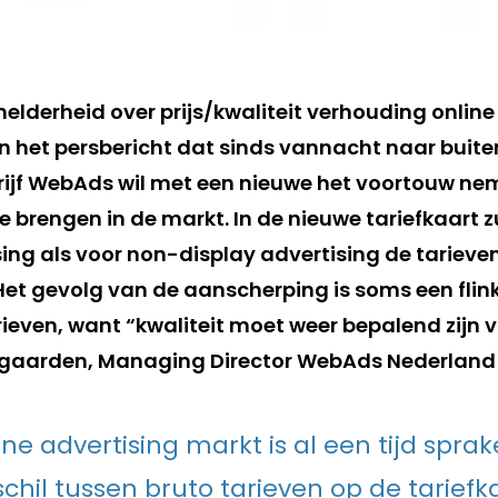
elderheid over prijs/kwaliteit verhouding online
an het persbericht dat sinds vannacht naar buit
rijf WebAds wil met een nieuwe het voortouw n
e brengen in de markt. In de nieuwe tariefkaart z
ing als voor non-display advertising de tarieven
et gevolg van de aanscherping is soms een fli
ieven, want “kwaliteit moet weer bepalend zijn vo
gaarden, Managing Director WebAds Nederland l
ine advertising markt is al een tijd spra
schil tussen bruto tarieven op de tariefk