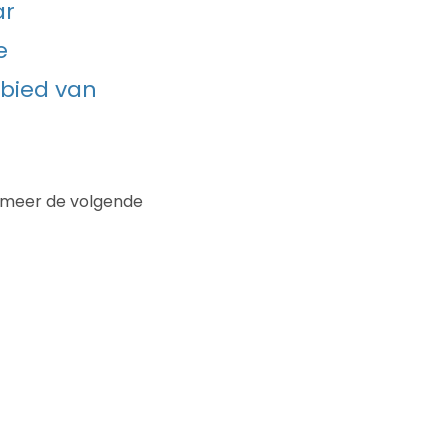
ar
e
bied van
er meer de volgende