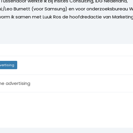
Tussendoor werkte ik bij Insites Consulting, IDG Nederland,
i;/Leo Burnett (voor Samsung) en voor onderzoeksbureau W
vorm ik samen met Luuk Ros de hoofdredactie van Marketing
vertising
ne advertising