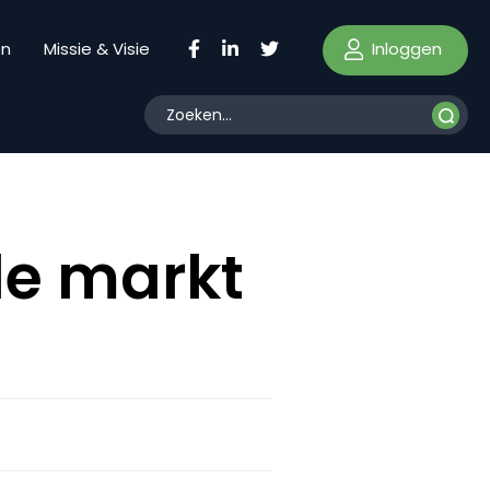
Inloggen
en
Missie & Visie
de markt