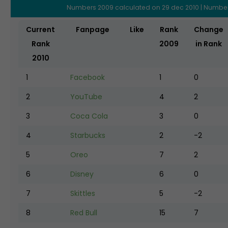
Numbers 2009 calculated on 29 dec 2010 | Number
Current
Fanpage
Like
Rank
Change
Rank
2009
in Rank
2010
1
Facebook
1
0
2
YouTube
4
2
3
Coca Cola
3
0
4
Starbucks
2
-2
5
Oreo
7
2
6
Disney
6
0
7
Skittles
5
-2
8
Red Bull
15
7