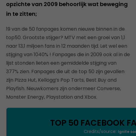
opzichte van 2009 behoorlijk wat beweging
in te zitten;
19 van de 50 fanpages komen nieuwe binnen in de
top50. Grootste stijger? MTV met een groei van 1,1
naar 13,1 miljoen fans in 12 maanden tijd. Let wel een
stijging van 1040% ! Fanpages die in 2009 ook al in de
lijst stonden lieten een gemiddelde stijging van
377% zien. Fanpages die uit de top 50 zijn gevallen
zijn Pizza Hut, Kellogg’s Pop Tarts, Best Buy and
Playfish. Nieuwkomers zijn ondermeer Converse,
Monster Energy, Playstation and Xbox.
TOP 50 FACEBOOK F
Credits/source:
Ignite so