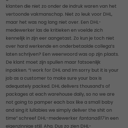
klanten die niet zo onder de indruk waren van het
vertoonde vakmanschap. Niet zo leuk voor DHL,
maar het was nog lang niet over. Een DHL-
medewerker las de kritieken en voelde zich
kennelijk in zijn eer aangetast. Zo kun je toch niet
over hard werkende en onderbetaalde collega’s
laten schrijven? Een weerwoord was op zijn plaats.
De klant moet zijn spullen maar fatsoenlijk
inpakken. “I work for DHL and Im sorry but it is your
job as a customer to make sure your box is
adequately packed. DHL delivers thousand’s of
packages at each warehouse daily, so no we are
not going to pamper each box like a small baby
and sing it lullabies we simply deliver the shit on
time” schreef DHL-medewerker
fantana817
in een
eigenzinnige stijl. Aha. Dus zo zien DHL-