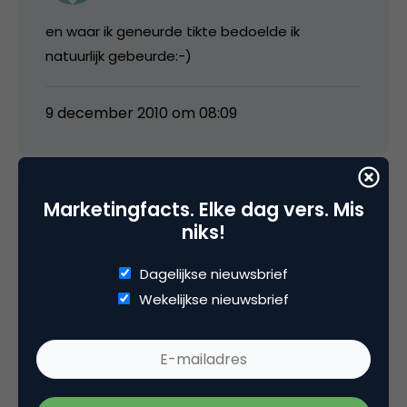
en waar ik geneurde tikte bedoelde ik
natuurlijk gebeurde:-)
9 december 2010 om 08:09
Marketingfacts. Elke dag vers. Mis
wimwoning
niks!
Dagelijkse nieuwsbrief
De conversation manager komt inderdaad in
Wekelijkse nieuwsbrief
mijn gedachten.
Het is toch fantastisch dat bedrijven
tegenwoordig zo hard afgerekend worden?
Authenticiteit, eerlijkheid, openheid en