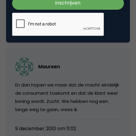
transparantie worden eindelijk nodig voor het
bestaansrecht van bedrijven!
9 december 2010 om 09:05
Maureen
En dan hopen we maar dat de macht eindelijk
de consument toekomt en dat de klant weer
koning wordt. Zucht. We hebben nog een
lange weg te gaan, vrees ik.
9 december 2010 om 11:02