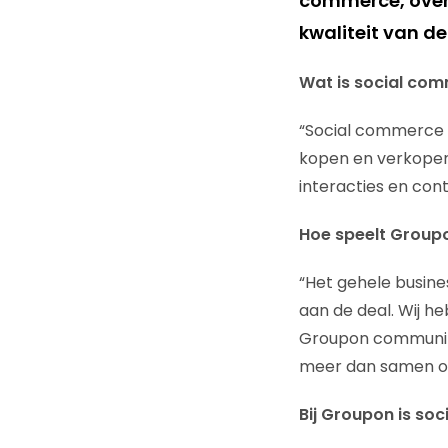
commerce, over 
kwaliteit van de
Wat is social co
“Social commerce 
kopen en verkopen
interacties en cont
Hoe speelt Groupon
“Het gehele busin
aan de deal. Wij h
Groupon community
meer dan samen on
Bij Groupon is soc