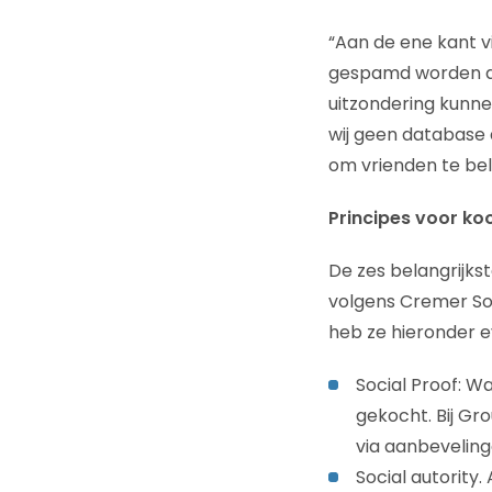
“Aan de ene kant v
gespamd worden di
uitzondering kunne
wij geen database a
om vrienden te bel
Principes voor k
De zes belangrijks
volgens Cremer Soci
heb ze hieronder e
Social Proof: W
gekocht. Bij Gr
via aanbeveling
Social autority