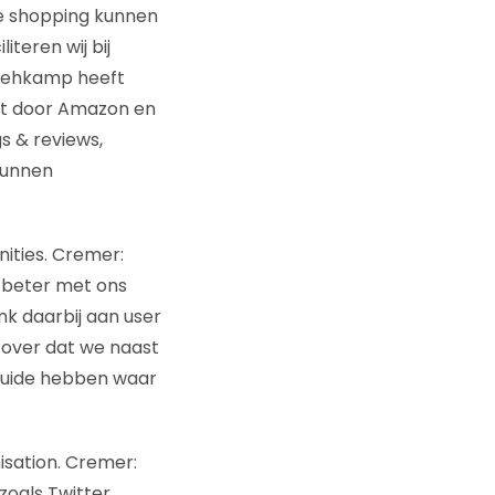
ine shopping kunnen
iteren wij bij
 Wehkamp heeft
at door Amazon en
s & reviews,
 kunnen
ities. Cremer:
y beter met ons
nk daarbij aan user
 zover dat we naast
guide hebben waar
isation. Cremer:
zoals Twitter,