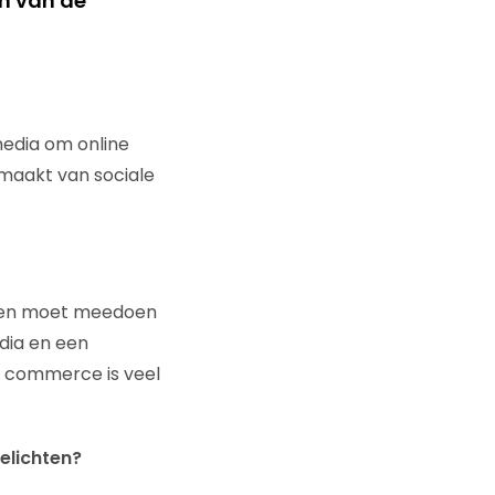
n van de
media om online
maakt van sociale
nsen moet meedoen
edia en een
l commerce is veel
elichten?