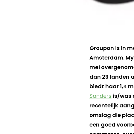
Groupon is in m
Amsterdam. MyCi
mei overgenome
dan 23 landen ac
biedt haar 1,4 m
Sanders
is/was 
recentelijk aan
omslag die plaa
een goed voorbe