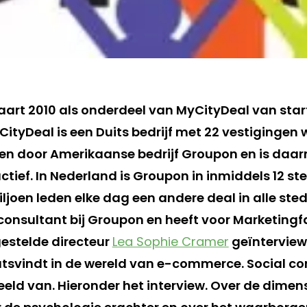
aart 2010 als onderdeel van MyCityDeal van star
tyDeal is een Duits bedrijf met 22 vestigingen w
n door Amerikaanse bedrijf Groupon en is daar
tief. In Nederland is Groupon in inmiddels 12 st
iljoen leden elke dag een andere deal in alle ste
consultant bij Groupon en heeft voor Marketingf
gestelde directeur
Lea Sophie Cramer
geïnterview
tsvindt in de wereld van e-commerce. Social c
eld van. Hieronder het interview. Over de dimens