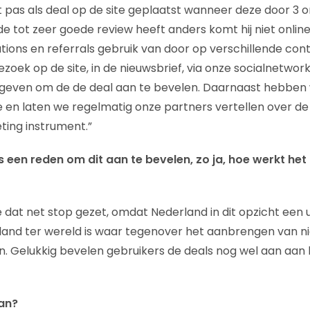
 pas als deal op de site geplaatst wanneer deze door 3 o
 tot zeer goede review heeft anders komt hij niet onli
ons en referrals gebruik van door op verschillende c
zoek op de site, in de nieuwsbrief, via onze socialnetwor
e geven om de de deal aan te bevelen. Daarnaast hebben
e en laten we regelmatig onze partners vertellen over d
ing instrument.”
een reden om dit aan te bevelen, zo ja, hoe werkt het 
dat net stop gezet, omdat Nederland in dit opzicht een un
 land ter wereld is waar tegenover het aanbrengen van 
. Gelukkig bevelen gebruikers de deals nog wel aan aan 
an?