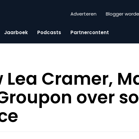
Adverteren
Blogger word
Jaarboek
Podcasts
Partnercontent
w Lea Cramer, 
 Groupon over so
ce