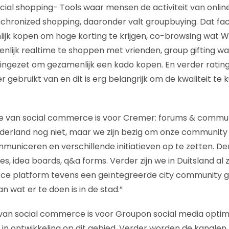
 Social shopping- Tools waar mensen de activiteit van onl
nchronized shopping, daaronder valt groupbuying. Dat facil
ijk kopen om hoge korting te krijgen, co-browsing wat
lijk realtime te shoppen met vrienden, group gifting w
ingezet om gezamenlijk een kado kopen. En verder rating
 gebruikt van en dit is erg belangrijk om de kwaliteit te
ie van social commerce is voor Cremer: forums & commun
Nederland nog niet, maar we zijn bezig om onze communit
mmuniceren en verschillende initiatieven op te zetten. De
ies, idea boards, q&a forms. Verder zijn we in Duitsland al
e platform tevens een geïntegreerde city community 
n wat er te doen is in de stad.”
 van social commerce is voor Groupon social media optim
 in ontwikkeling op dit gebied. Verder worden de kanalen 