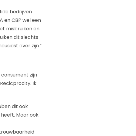
ide bedrijven
TA en CBP wel een
iet misbruiken en
iken dit slechts
usiast over zijn.”
e consument zijn
Recicprocity. Ik
bben dit ook
 heeft. Maar ook
betrouwbaarheid