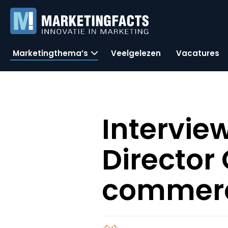
Marketingthema’s
Veelgelezen
Vacatures
Intervie
Director
commer