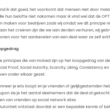
ind ik dat goed, het voorkomt dat mensen niet door malaf
e hun belofte niet nakomen maar ik vind wel dat de OP
n maken voor bedrijven zoals wij omdat we dit principe n
an het creëren zijn die we aan derden verhuren, wij gebru
onen voor het aanbevelen van een deal waar ze zelf entho
oopgedrag
te principes die van invloed zijn op het koopgedrag van d
al Proof, Social Autority, Scarcity, Liking, Consistency en 
ven onder elkaar gezet:
anneer je iets koopt en je vrienden of gelijkgestemden he
oupon zie je het aantal deelnemers dat de deal al gekocht
en van vrienden op social network sites.
. Autoriteit ontstaat doordat er een bepaalde kennis of 