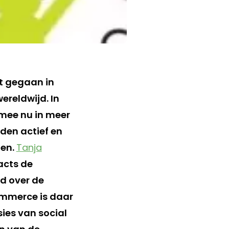
t gegaan in
ereldwijd. In
mee nu in meer
eden actief en
den.
Tanja
acts de
d over de
ommerce is daar
ies van social