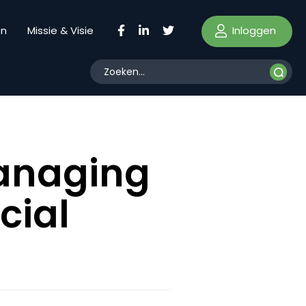
Inloggen
en
Missie & Visie
Managing
cial