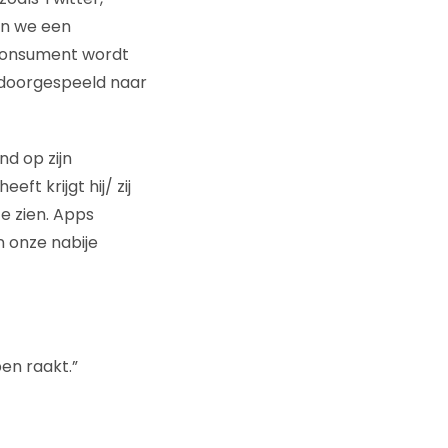
en we een
 consument wordt
e doorgespeeld naar
nd op zijn
ft krijgt hij/ zij
e zien. Apps
n onze nabije
en raakt.”