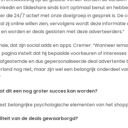
inkedin en Slideshare sinds kort optimaal benut en hebb
 die 24/7 actief met onze doelgroep in gesprek is. De
l zij online willen zien, vervolgens wordt deze informati
 en worden er deals gesloten met deze adverteerders.”
nsie, dat zijn social adds en apps. Cremer: “Wanneer iema
agina instelt dat hij bepaalde voorkeuren of interesses hee
afgestemde en dus gepersonaliseerde deal advertentie t
land nog niet, maar zijn wel een belangrijk onderdeel va
”
at dit een nog groter succes kan worden?
st belangrijke psychologische elementen van het shopp
liteit van de deals gewaarborgd?