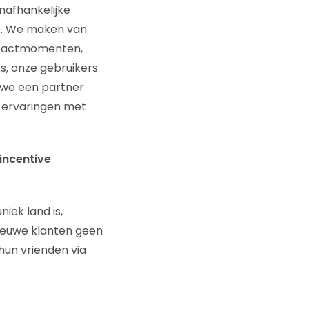
nafhankelijke
ne. We maken van
ontactmomenten,
ks, onze gebruikers
 we een partner
e ervaringen met
incentive
iek land is,
nieuwe klanten geen
hun vrienden via