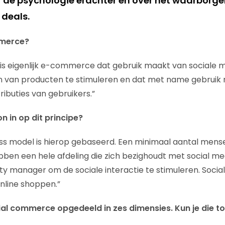
de psychologie erachter en over het waarborge
 deals.
mmerce?
is eigenlijk e-commerce dat gebruik maakt van sociale 
 van producten te stimuleren en dat met name gebruik 
ributies van gebruikers.”
 in op dit principe?
ess model is hierop gebaseerd. Een minimaal aantal me
ebben een hele afdeling die zich bezighoudt met social m
 manager om de sociale interactie te stimuleren. Socia
line shoppen.”
ial commerce opgedeeld in zes dimensies. Kun je die to