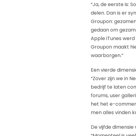
“Ja, de eerste is:
delen. Dan is er sy
Groupon: gezamenl
gedaan om gezamen
Apple iTunes werd 
Groupon maakt hier
waarborgen.”
Een vierde dimens
“Zover zijn we in 
bedrijf te laten co
forums, user galler
het het e-commerc
men alles vinden ka
De vijfde dimensie
“Momenteel is veel