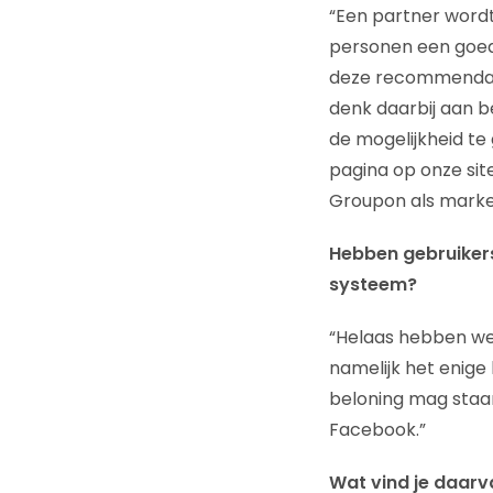
“Een partner wordt
personen een goede
deze recommendati
denk daarbij aan be
de mogelijkheid t
pagina op onze sit
Groupon als market
Hebben gebruikers 
systeem?
“Helaas hebben we 
namelijk het enige
beloning mag staan
Facebook.”
Wat vind je daarv