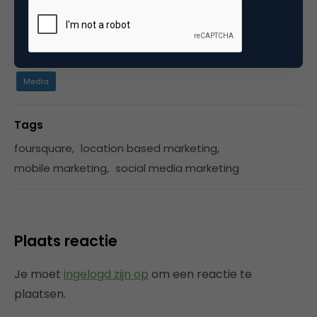
Categorie
Media
Tags
foursquare
,
location based marketing
,
mobile marketing
,
social media marketing
Plaats reactie
Je moet
ingelogd zijn op
om een reactie te
plaatsen.