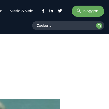
Inloggen
en
Missie & Visie