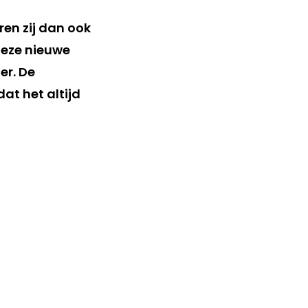
en zij dan ook
 deze nieuwe
er. De
at het altijd