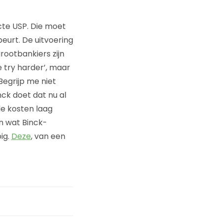
ecte USP. Die moet
urt. De uitvoering
rootbankiers zijn
e try harder’, maar
Begrijp me niet
ck doet dat nu al
de kosten laag
en wat Binck-
ig.
Deze
, van een