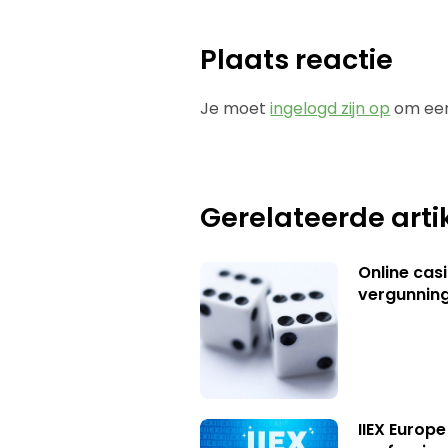
Plaats reactie
Je moet
ingelogd zijn op
om een
Gerelateerde arti
Online casi
vergunning
IIEX Europe