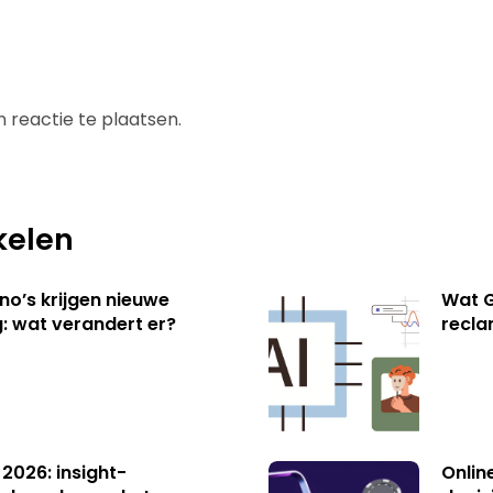
 reactie te plaatsen.
kelen
no’s krijgen nieuwe
Wat G
: wat verandert er?
recl
 2026: insight-
Onlin