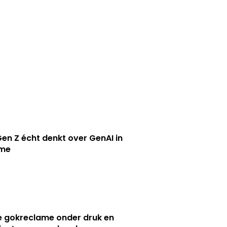
en Z écht denkt over GenAI in
ame
e gokreclame onder druk en