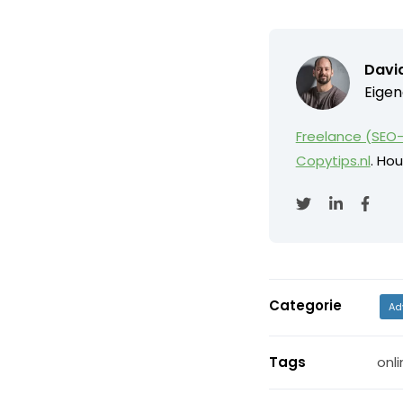
David
Eigen
Freelance (SEO-
Copytips.nl
. Hou
Categorie
Ad
Tags
onli