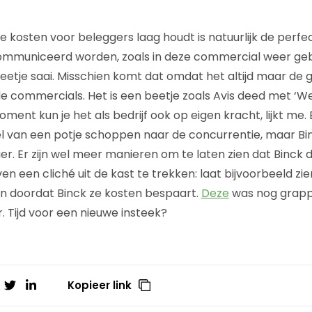
de kosten voor beleggers laag houdt is natuurlijk de perf
ommuniceerd worden, zoals in deze commercial weer gebe
beetje saai. Misschien komt dat omdat het altijd maar de g
 de commercials. Het is een beetje zoals Avis deed met ‘W
nt kun je het als bedrijf ook op eigen kracht, lijkt me. 
el van een potje schoppen naar de concurrentie, maar Bin
er. Er zijn wel meer manieren om te laten zien dat Binck 
n een cliché uit de kast te trekken: laat bijvoorbeeld zi
n doordat Binck ze kosten bespaart.
Deze
was nog grapp
er. Tijd voor een nieuwe insteek?
Kopieer link