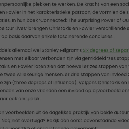
 onpersoonlijke plekken te werken. De kracht van een soci
 en Fowler in het karakteristieke patroon, de vorm en d
laties. In hun boek ‘Connected: The Surprising Power of O
 Our Lives’ brengen Christakis en Fowler verschillende 
n op basis daarvan enkele fascinerende conclusies.
dels allemaal wel Stanley Milgram’s
Six degrees of separ
 mensen met elkaar verbonden zijn via gemiddeld ‘zes sta
stakis en Fowler laten zien dat hoewel er zes stappen van 
e twee willekeurige mensen, er drie stappen van invloed z
e zijn (three degrees of influence). Volgens Christakis e
ienden van onze vrienden een invloed op bijvoorbeeld on
aar ook ons geluk.
an voorbeelden uit de dagelijkse praktijk van beide auteurs
 Nog niet overtuigd? Bekijk dan eerst bovenstaande video
tatie voor TED of onderstaande powerpoint: