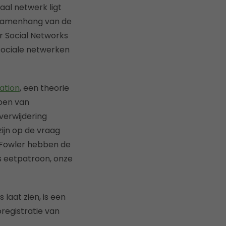
aal netwerk ligt
e samenhang van de
ur Social Networks
sociale netwerken
ation
, een theorie
ppen van
verwijdering
ijn op de vraag
n Fowler hebben de
s eetpatroon, onze
 laat zien, is een
registratie van