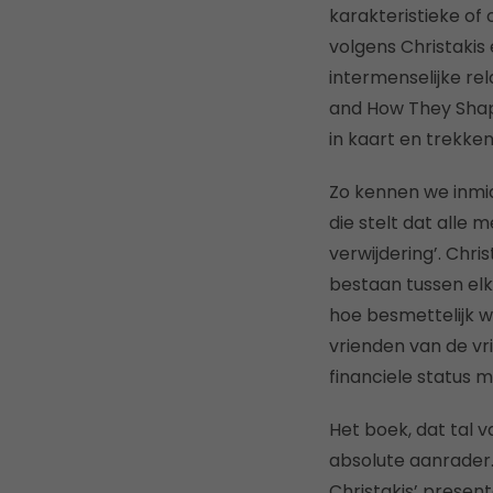
karakteristieke of
volgens Christakis
intermenselijke re
and How They Shape
in kaart en trekke
Zo kennen we inmid
die stelt dat alle
verwijdering’. Chri
bestaan tussen elk
hoe besmettelijk w
vrienden van de vr
financiele status m
Het boek, dat tal v
absolute aanrader.
Christakis’ presen