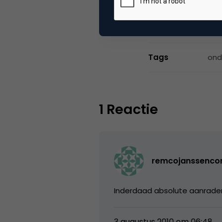
Categorie
Me
Tags
ond
1 Reactie
remcojanssenc
Inderdaad absolute aanrader
3 augustus 2010 om 06:48