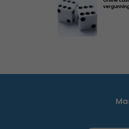
Online casi
vergunning
Mar