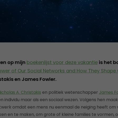
ken op mijn
boekenlijst voor deze vakantie
is het 
Power of Our Social Networks and How They Shape 
stakis en James Fowler.
icholas A. Christakis
en politiek wetenschapper
James F
en individu maar als een sociaal wezen. Volgens hen maakt
etwerk omdat een mens nu eenmaal de neiging heeft om v
eken en te maken, om grote of kleine families te vormen,