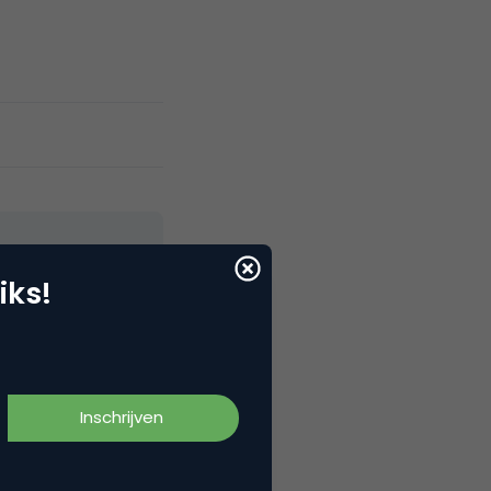
iks!
elNext, RvT