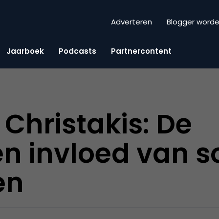
Adverteren
Blogger word
Jaarboek
Podcasts
Partnercontent
 Christakis: De
n invloed van s
en