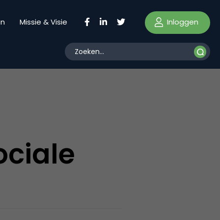
Inloggen
en
Missie & Visie
ociale