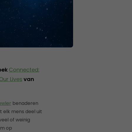
boek
Connected:
Our Lives
van
owler
benaderen
 elk mens deel uit
eel of weinig
 om op