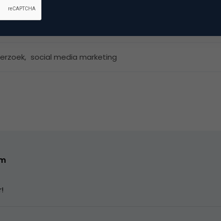
dia
erzoek
,
social media marketing
om
!