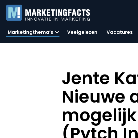
Marketingthema’s
Veelgelezen
Vacatures
Jente Ka
Nieuwe a
mogelijk
(Pytch In