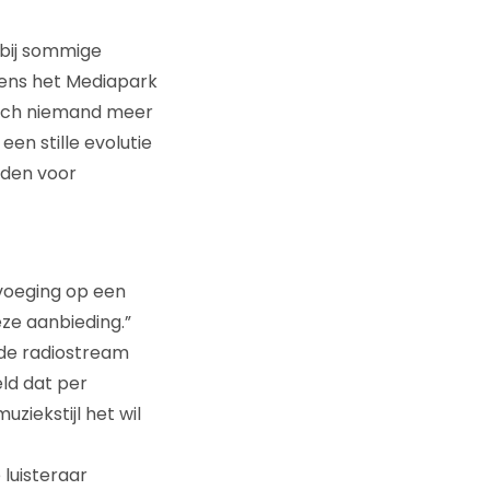
 bij sommige
ens het Mediapark
t toch niemand meer
en stille evolutie
eden voor
evoeging op een
ze aanbieding.”
de radiostream
ld dat per
uziekstijl het wil
 luisteraar