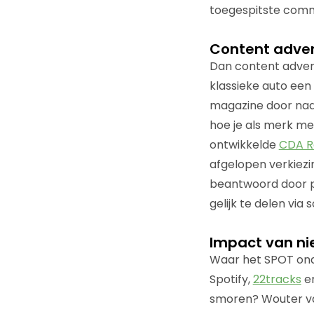
toegespitste comme
Content adver
Dan content advert
klassieke auto een
magazine door naar
hoe je als merk me
ontwikkelde
CDA R
afgelopen verkiezi
beantwoord door pol
gelijk te delen via 
Impact van ni
Waar het SPOT onde
Spotify,
22tracks
en
smoren? Wouter va