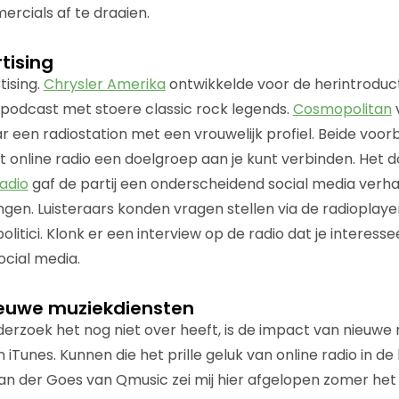
rcials af te draaien.
tising
ising.
Chrysler Amerika
ontwikkelde voor de herintroduc
 podcast met stoere classic rock legends.
Cosmopolitan
 een radiostation met een vrouwelijk profiel. Beide voor
t online radio een doelgroep aan je kunt verbinden. Het d
adio
gaf de partij een onderscheidend social media verhaa
ngen. Luisteraars konden vragen stellen via de radioplay
itici. Klonk er een interview op de radio dat je interesse
social media.
euwe muziekdiensten
rzoek het nog niet over heeft, is de impact van nieuwe 
 iTunes. Kunnen die het prille geluk van online radio in d
n der Goes van Qmusic zei mij hier afgelopen zomer het