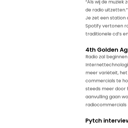
“Als wij de muziek 
de radio uitzetten.
Je zet een station
Spotify vertonen r
traditionele cd’s e
4th Golden Ag
Radio zal beginnen
Internettechnologi
meer variëteit, he
commercials te hor
steeds meer door h
aanvulling gaan wo
radiocommercials e
Pytch intervie