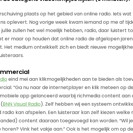
rschuiving plaats op het gebied van online radio. Iets wat
s oplevert. Nog vorige week kwam iemand op me af tijd
jullie zullen het wel moeilijk hebben, radio, daar luister
t er maar op houden dat online radio de afgelopen jaren e
. Het medium ontwikkelt zich en biedt nieuwe mogelijkh
uisteraars.
ommercial
dio
eind mei aan klikmogelijkheden aan te bieden als to
cial. “Ga nu naar de internetplayer en klik meteen op de
 mobiele app gelanceerd waarbij richmedia content aan 
(
BNN Visual Radio
). Zelf hebben wij een systeem ontwikke
 radio kan afspelen. Een luisteraar kan zelf kiezen welke m
randed) content daaraan toegevoegd kan worden. “Wil je
 horen? Vink het vakje aan.” Ook is het mogelijk om op de