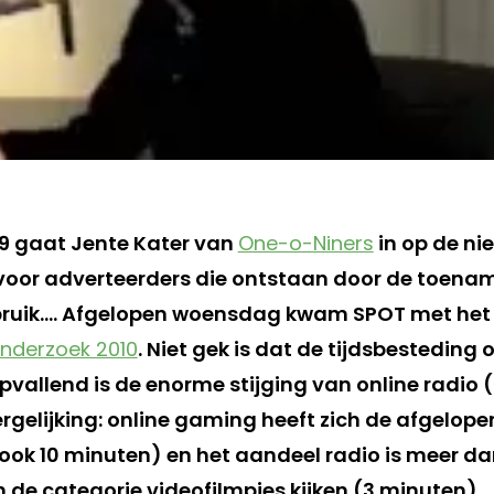
t 9 gaat Jente Kater van
One-o-Niners
in op de ni
voor adverteerders die ontstaan door de toena
ebruik…. Afgelopen woensdag kwam SPOT met het
onderzoek 2010
. Niet gek is dat de tijdsbesteding o
vallend is de enorme stijging van online radio (
rgelijking: online gaming heeft zich de afgelope
(ook 10 minuten) en het aandeel radio is meer da
 de categorie videofilmpjes kijken (3 minuten).