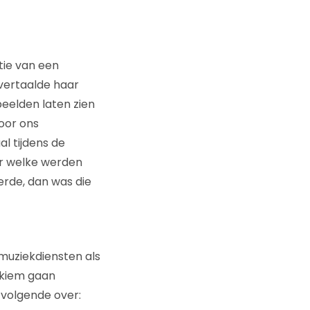
tie van een
vertaalde haar
beelden laten zien
oor ons
l tijdens de
er welke werden
erde, dan was die
muziekdiensten als
e kiem gaan
 volgende over: