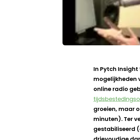
In Pytch Insigh
mogelijkheden 
online radio g
tijdsbestedings
groeien, maar op
minuten). Ter ve
gestabiliseerd 
drievoudige dan