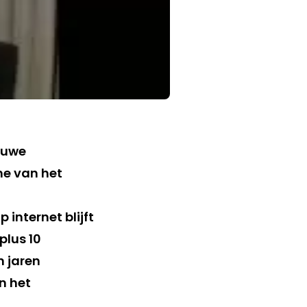
euwe
me van het
p internet blijft
plus 10
n jaren
n het