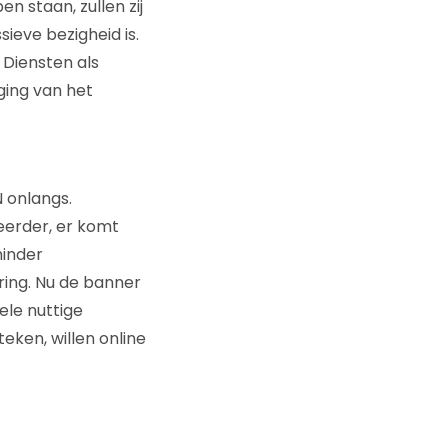
n staan, zullen zij
ieve bezigheid is.
 Diensten als
ging van het
 onlangs.
eerder, er komt
minder
ring. Nu de banner
ele nuttige
eken, willen online