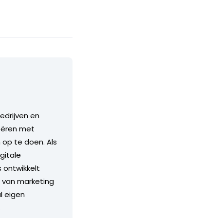
edrijven en
eëren met
 op te doen. Als
gitale
s ontwikkelt
k van marketing
l eigen
.