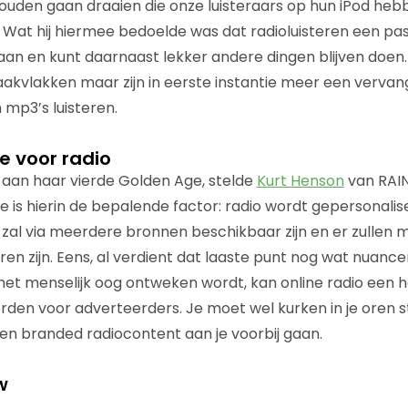
zouden gaan draaien die onze luisteraars op hun iPod hebbe
” Wat hij hiermee bedoelde was dat radioluisteren een pass
 aan en kunt daarnaast lekker andere dingen blijven doen.
aakvlakken maar zijn in eerste instantie meer een vervan
n mp3’s luisteren.
e voor radio
 aan haar vierde Golden Age, stelde
Kurt Henson
van RAIN
e is hierin de bepalende factor: radio wordt gepersonalis
t zal via meerdere bronnen beschikbaar zijn en er zullen 
en zijn. Eens, al verdient dat laaste punt nog wat nuance
et menselijk oog ontweken wordt, kan online radio een h
rden voor adverteerders. Je moet wel kurken in je oren st
n branded radiocontent aan je voorbij gaan.
w