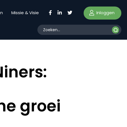
Inloggen
en
Missie & Visie
iners:
ne groei