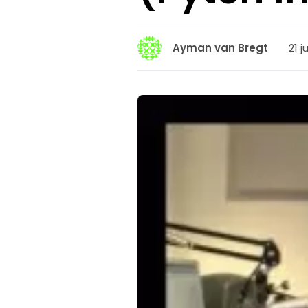
21 j
Ayman van Bregt