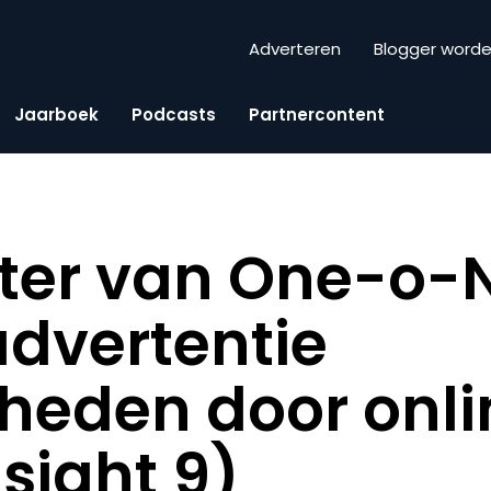
Adverteren
Blogger word
Jaarboek
Podcasts
Partnercontent
ter van One-o-N
dvertentie
heden door onli
sight 9)