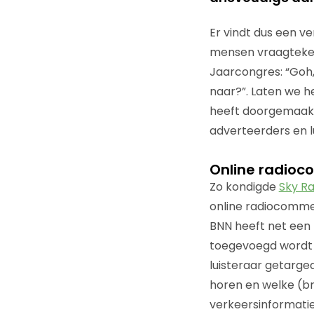
Er vindt dus een ve
mensen vraagteken
Jaarcongres: “Goh, 
naar?”. Laten we he
heeft doorgemaakt
adverteerders en l
Online radioc
Zo kondigde
Sky Ra
online radiocommer
BNN heeft net een
toegevoegd wordt 
luisteraar getarged
horen en welke (b
verkeersinformatie