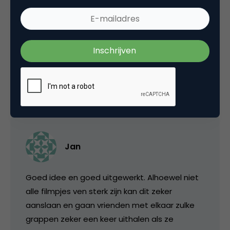
jan
Alsof je van biermerk wisselt vanwege een
reclame
26 mei 2010 om 14:52
Jan
Goed idee en goed uitgewerkt. Alhoewel niet
alle filmpjes ven sterk zijn kan dit zeker
aanslaan en gaan vrienden met elkaar zulke
grappen zeker een keer uithalen als ze