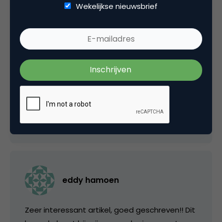
Wekelijkse nieuwsbrief
Het grote voordeel van een app is dat deze
een betere positie heeft in de mobiel van de
gebruiker.
Bijvoorbeeld de iPhone app van nu.nl is veel
sneller aangeklikt in vergelijking met het
browsen naar de nu.nl website.
8 maart 2010 om 12:01
eddy hamoen
Zeer interessant artikel, goed geschreven!! Dit