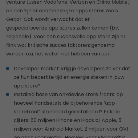
venture tussen Vodafone, Verizon en China Mobile)
en dan zijn er onafhankelijke apps stores zoals
Getjar. Ook wordt verwacht dat er
gespecialiseerde app stores zullen komen (bv.
regionale). Voor een succesvolle app store zijn er
flink wat kritische succes faktoren; genoemd
worden o.a. het wel of niet hebben van een
Developer market: krijg je developers zo ver dat
ze hun beperkte tijd en energie steken in jouw
app store?
Installed base van on?device store fronts: op
hoeveel handsets is de bijbehorende ‘app
storefront’ standaard geinstalleerd? Enkele
cijfers: 60 miljoen iPhone en iPods bij Apple, 5
miljoen voor Android Market, 2 miljoen voor OVI
en geen voor Getjar. Hoeveel voor Microsoft is