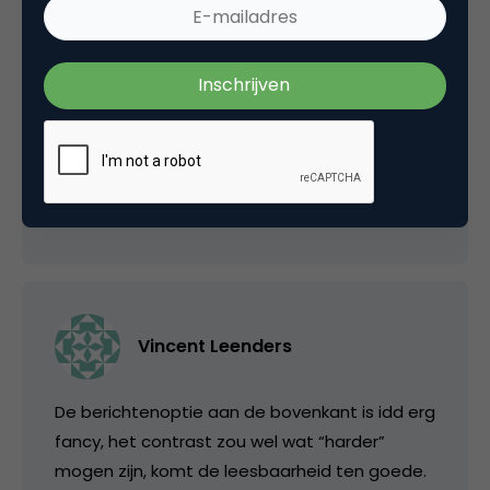
informatie (links in menu, boven, rechts etc.),
door overal turquoise voor te gebruiken wordt
het niet gemakkelijker kiezen waar ik nou moet
clicken. Turquoise is trouwens wel een hele
goede keuze voor de combinatie met paars.
17 december 2009 om 08:15
Vincent Leenders
De berichtenoptie aan de bovenkant is idd erg
fancy, het contrast zou wel wat “harder”
mogen zijn, komt de leesbaarheid ten goede.