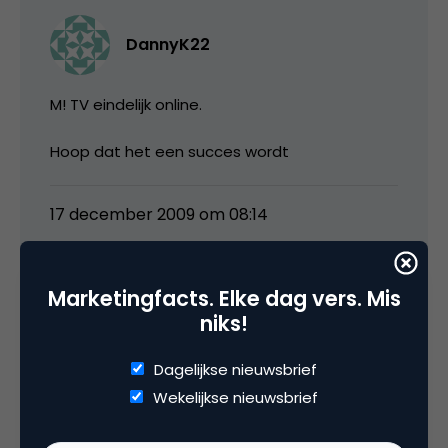
DannyK22
M! TV eindelijk online.
Hoop dat het een succes wordt
17 december 2009 om 08:14
Marketingfacts. Elke dag vers. Mis
niks!
Jan
Dagelijkse nieuwsbrief
Ziet er veel strakker uit, congrats Marco & Co!
Wekelijkse nieuwsbrief
Moet wel zeggen dat ik nog steeds een
beetje de hierarchie mis in de aangeboden