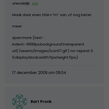
vriendelijk:
eer
Maak daar even title=”m” van, of nog beter:
m
eer
span.more {text-
indent:-9999px;background:transparent
url(‘/assets/images/icon07.gif’) no-repeat 0
0;display:block;width:11px;height:11px;}
17 december 2009 om 09:04
Bart Pronk