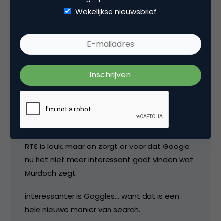
Wekelijkse nieuwsbrief
3 Reacties
koningwoning
Zoals ik gisteravond al tweette: dit gaat wat
mij betreft VEEL verder dan real time search.
RTS is leuk, maar en zorgt er voor dat Google
nu het niet meer interessant gaat vinden wat
Murdoch zegt.
interessanter is Goggles… want dat is een
hele nieuwe manier van search.