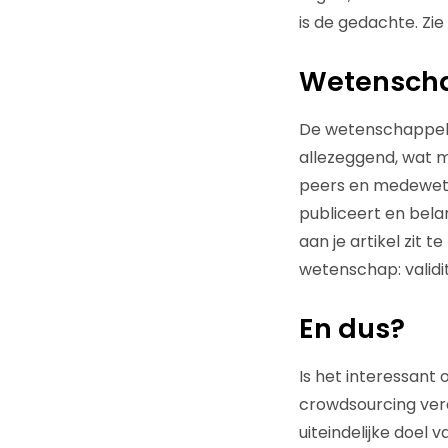
is de gedachte. Zi
Wetenscha
De wetenschappelijk
allezeggend, wat mi
peers en medeweten
publiceert en belan
aan je artikel zit t
wetenschap: validit
En dus?
Is het interessant
crowdsourcing verd
uiteindelijke doel 