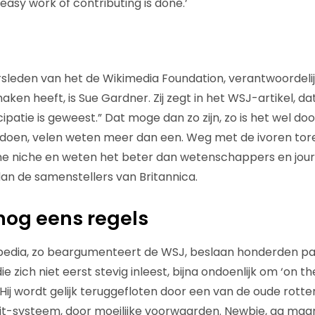
easy work of contributing is done.’
sleden van het de Wikimedia Foundation, verantwoordelij
ken heeft, is Sue Gardner. Zij zegt in het WSJ-artikel, da
cipatie is geweest.” Dat moge dan zo zijn, zo is het wel d
oen, velen weten meer dan een. Weg met de ivoren torens
ine niche en weten het beter dan wetenschappers en journa
dan de samenstellers van Britannica.
nog eens regels
pedia, zo beargumenteert de WSJ, beslaan honderden pagi
e zich niet eerst stevig inleest, bijna ondoenlijk om ‘on th
Hij wordt gelijk teruggefloten door een van de oude rotte
dit-systeem, door moeilijke voorwaarden. Newbie, ga maar