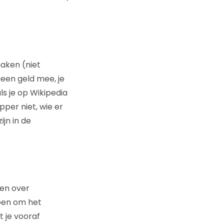
maken (niet
geen geld mee, je
s je op Wikipedia
pper niet, wie er
ijn in de
ten over
oen om het
t je vooraf