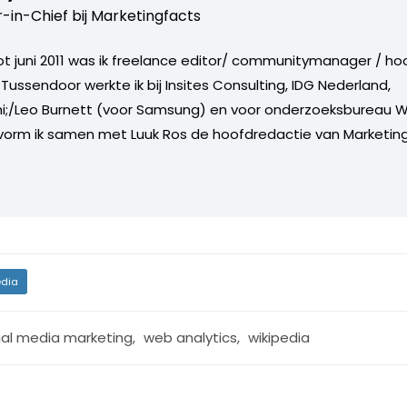
r-in-Chief bij
Marketingfacts
tot juni 2011 was ik freelance editor/ communitymanager / ho
Tussendoor werkte ik bij Insites Consulting, IDG Nederland,
i;/Leo Burnett (voor Samsung) en voor onderzoeksbureau W
vorm ik samen met Luuk Ros de hoofdredactie van Marketing
dia
ial media marketing
,
web analytics
,
wikipedia