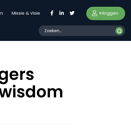
Inloggen
en
Missie & Visie
igers
e wisdom