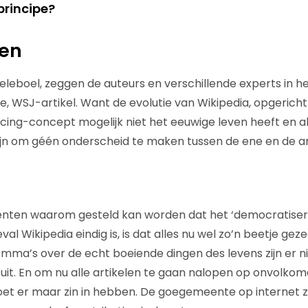
principe?
ven
eleboel, zeggen de auteurs en verschillende experts in he
ge, WSJ-artikel. Want de evolutie van Wikipedia, opgericht i
ing-concept mogelijk niet het eeuwige leven heeft en al
zijn om géén onderscheid te maken tussen de ene en de 
nten waarom gesteld kan worden dat het ‘democratiseri
eval Wikipedia eindig is, is dat alles nu wel zo’n beetje gez
ma’s over de echt boeiende dingen des levens zijn er ni
 uit. En om nu alle artikelen te gaan nalopen op onvolk
 moet er maar zin in hebben. De goegemeente op internet z