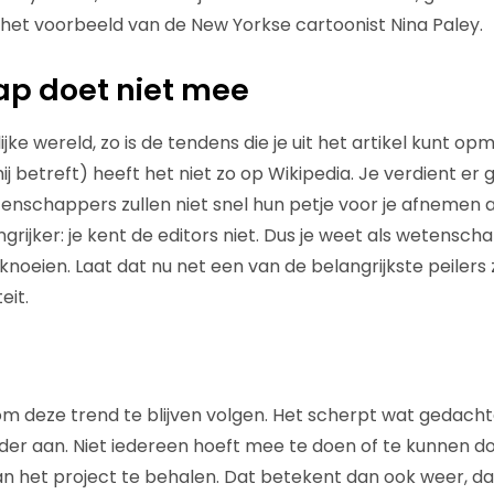
e het voorbeeld van de New Yorkse cartoonist Nina Paley.
p doet niet mee
e wereld, zo is de tendens die je uit het artikel kunt op
j betreft) heeft het niet zo op Wikipedia. Je verdient er 
schappers zullen niet snel hun petje voor je afnemen al
grijker: je kent de editors niet. Dus je weet als wetenscha
e knoeien. Laat dat nu net een van de belangrijkste peilers z
eit.
 om deze trend te blijven volgen. Het scherpt wat gedach
er aan. Niet iedereen hoeft mee te doen of te kunnen d
van het project te behalen. Dat betekent dan ook weer, da