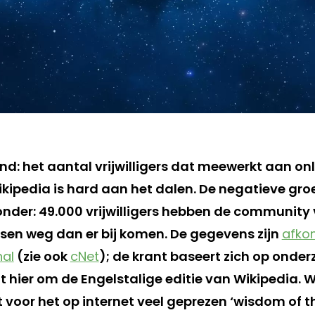
nd: het aantal vrijwilligers dat meewerkt aan on
ipedia is hard aan het dalen. De negatieve groei
onder: 49.000 vrijwilligers hebben de community 
en weg dan er bij komen. De gegevens zijn
afko
nal
(zie ook
cNet
); de krant baseert zich op onder
 hier om de Engelstalige editie van Wikipedia. W
 voor het op internet veel geprezen ‘wisdom of t