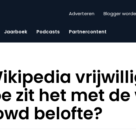
Adverteren
Blogger word
Jaarboek
Podcasts
Partnercontent
kipedia vrijwill
oe zit het met d
rowd belofte?