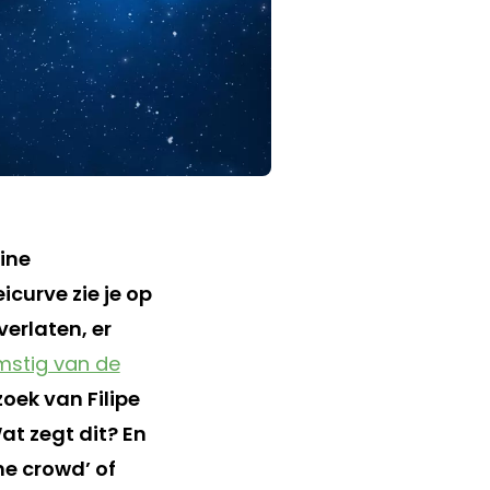
line
curve zie je op
verlaten, er
mstig van de
zoek van Filipe
at zegt dit? En
he crowd’ of