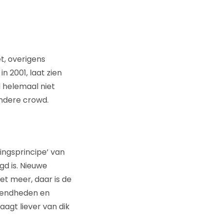
t, overigens
n 2001, laat zien
 helemaal niet
andere crowd.
ngsprincipe’ van
egd is. Nieuwe
et meer, daar is de
omendheden en
aagt liever van dik