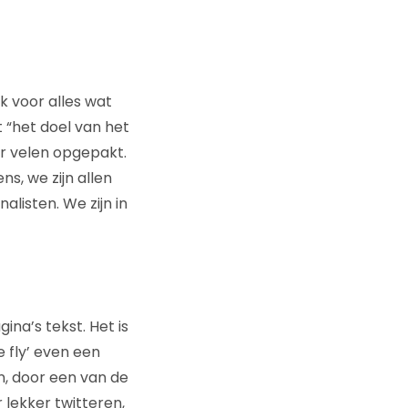
k voor alles wat
t “het doel van het
oor velen opgepakt.
, we zijn allen
listen. We zijn in
na’s tekst. Het is
e fly’ even een
n, door een van de
 lekker twitteren,