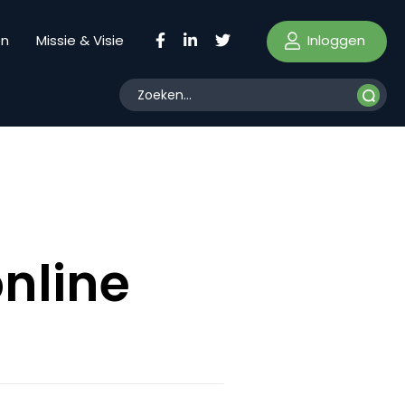
Inloggen
en
Missie & Visie
online