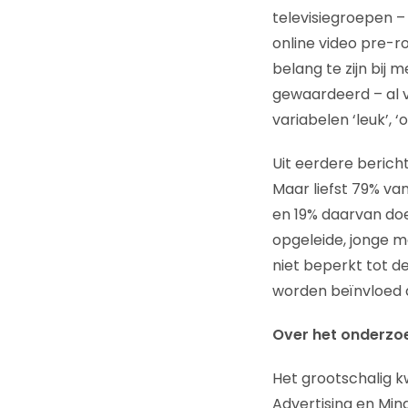
televisiegroepen – 
online video pre-r
belang te zijn bij 
gewaardeerd – al v
variabelen ‘leuk’, ‘
Uit eerdere bericht
Maar liefst 79% van
en 19% daarvan doet
opgeleide, jonge man
niet beperkt tot d
worden beïnvloed 
Over het onderzo
Het grootschalig kw
Advertising en Mind