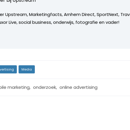
er bij
Upstream
er Upstream, Marketingfacts, Arnhem Direct, SportNext, Trav
xor Live, social business, onderwijs, fotografie en vader!
vertising
Media
ile marketing
,
onderzoek
,
online advertising