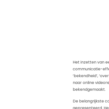
Het inzetten van e
communicatie-effe
‘bekendheid’, ‘over
naar online videor
bekendgemaakt.
De belangrijkste c
gepresenteerd. Het