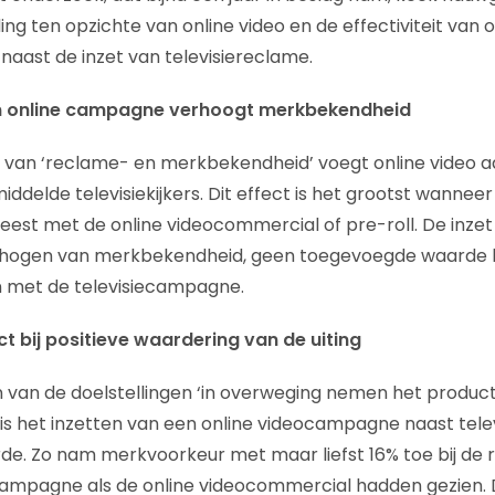
ng ten opzichte van online video en de effectiviteit van o
aast de inzet van televisiereclame.
n online campagne verhoogt merkbekendheid
van ‘reclame- en merkbekendheid’ voegt online video ad
emiddelde televisiekijkers. Dit effect is het grootst wanne
eest met de online videocommercial of pre-roll. De inzet
erhogen van merkbekendheid, geen toegevoegde waarde b
 met de televisiecampagne.
t bij positieve waardering van de uiting
n van de doelstellingen ‘in overweging nemen het produc
is het inzetten van een online videocampagne naast telev
e. Zo nam merkvoorkeur met maar liefst 16% toe bij de 
campagne als de online videocommercial hadden gezien. Di