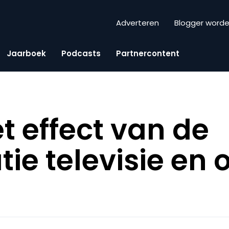
Adverteren
Blogger word
Jaarboek
Podcasts
Partnercontent
t effect van de
ie televisie en 