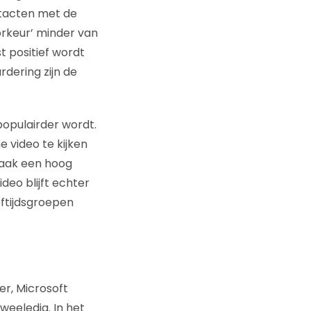
ontacten met de
orkeur’ minder van
t positief wordt
dering zijn de
populairder wordt.
e video te kijken
 vaak een hoog
ideo blijft echter
ftijdsgroepen
er, Microsoft
weeledig. In het