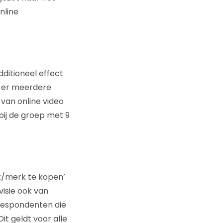
nline
ditioneel effect
er er meerdere
 van online video
ij de groep met 9
t/merk te kopen’
isie ook van
respondenten die
t geldt voor alle