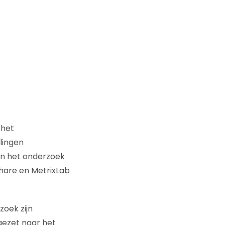
 het
lingen
van het onderzoek
share en MetrixLab
zoek zijn
gezet naar het