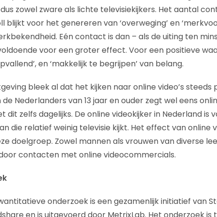
dus zowel zware als lichte televisiekijkers. Het aantal c
oll blijkt voor het genereren van ‘overweging’ en ‘merkvo
merkbekendheid. Eén contact is dan – als de uiting ten mins
oldoende voor een groter effect. Voor een positieve waar
opvallend’, en ‘makkelijk te begrijpen’ van belang.
geving bleek al dat het kijken naar online video’s steeds 
 de Nederlanders van 13 jaar en ouder zegt wel eens onlin
 dit zelfs dagelijks. De online videokijker in Nederland is
 die relatief weinig televisie kijkt. Het effect van online v
eze doelgroep. Zowel mannen als vrouwen van diverse lee
door contacten met online videocommercials.
ek
antitatieve onderzoek is een gezamenlijk initiatief van St
share en is uitgevoerd door MetrixLab. Het onderzoek is t