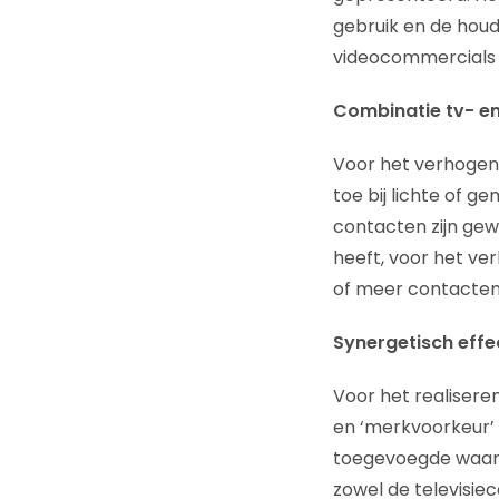
gebruik en de houdi
videocommercials n
Combinatie tv- e
Voor het verhogen 
toe bij lichte of g
contacten zijn gew
heeft, voor het v
of meer contacten
Synergetisch effec
Voor het realisere
en ‘merkvoorkeur’ 
toegevoegde waard
zowel de televisie