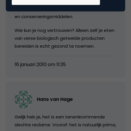
Biologisch geteelt? Maar nog steeds
aangevuld met ziekmakende toevoegingen
en conserveringsmiddelen.
Wie kun je nog vertrouwen? Alleen zelf je eten
van verse biologisch geteelde producten
bereiden is echt gezond te noemen.
16 januari 2010 om 11:35
Hans van Hage
Gelijk heb je, het is een tenenkrommende
slechte reclame. Vooraf: het is natuurlijk prima,