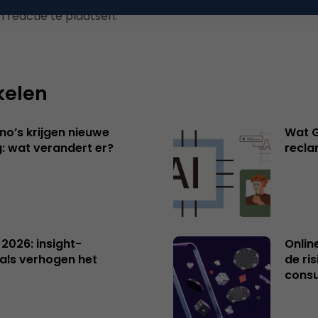
 reactie te plaatsen.
kelen
no’s krijgen nieuwe
Wat G
: wat verandert er?
recl
 2026: insight-
Onlin
als verhogen het
de ri
cons