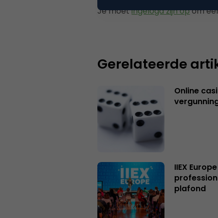
Je moet
ingelogd zijn op
om een
Gerelateerde arti
Online casi
vergunning
IIEX Europe
profession
plafond