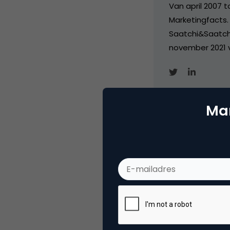
Van april 2007 
Marketingfacts. 
Saatchi&Saatch
november 2021 
Mar
Categorie
Ad
Tags
onli
Plaats reactie