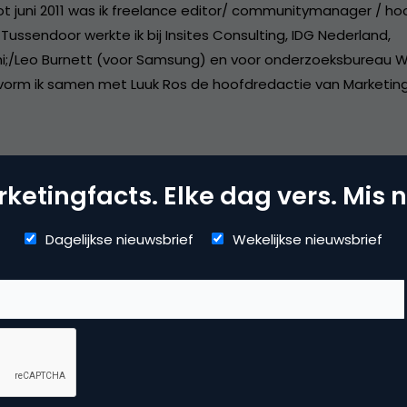
tot juni 2011 was ik freelance editor/ communitymanager / ho
Tussendoor werkte ik bij Insites Consulting, IDG Nederland,
i;/Leo Burnett (voor Samsung) en voor onderzoeksbureau W
vorm ik samen met Luuk Ros de hoofdredactie van Marketing
ketingfacts. Elke dag vers. Mis n
vertising
Dagelijkse nieuwsbrief
Wekelijkse nieuwsbrief
ne advertising