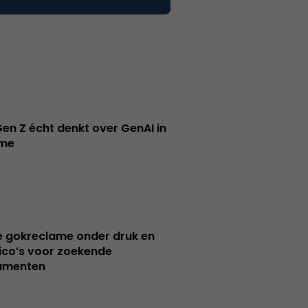
en Z écht denkt over GenAI in
ame
e gokreclame onder druk en
sico’s voor zoekende
umenten