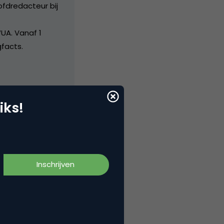
ofdredacteur bij
UA. Vanaf 1
facts.
iks!