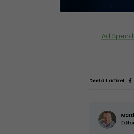
Ad Spend 
Deel dit artikel
Matth
Edito