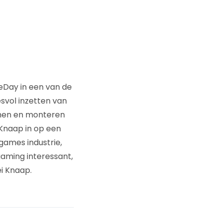
eDay in een van de
svol inzetten van
lmen en monteren
 Knaap in op een
games industrie,
aming interessant,
i Knaap.