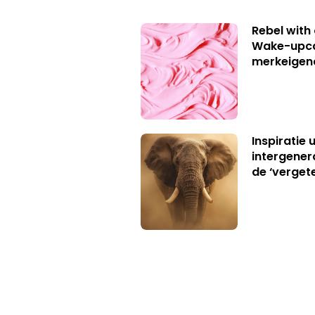
Rebel with
Wake-upca
merkeigen
Inspiratie 
intergener
de ‘verget