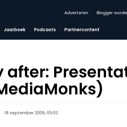
Adverteren
Blogger word
Jaarboek
Podcasts
Partnercontent
after: Presentat
MediaMonks)
18 september 2009, 05:03