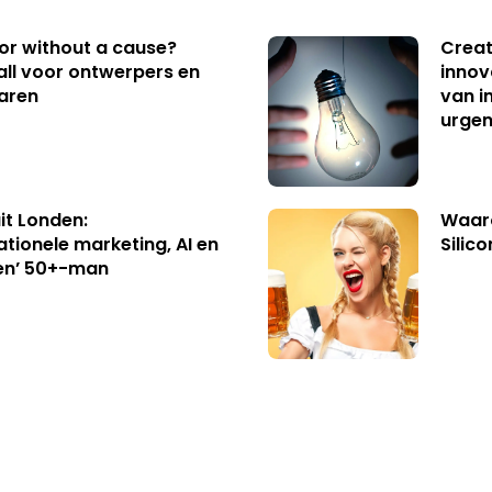
 or without a cause?
Creat
ll voor ontwerpers en
innov
aren
van i
urgen
uit Londen:
Waaro
ationele marketing, AI en
Silico
en’ 50+-man