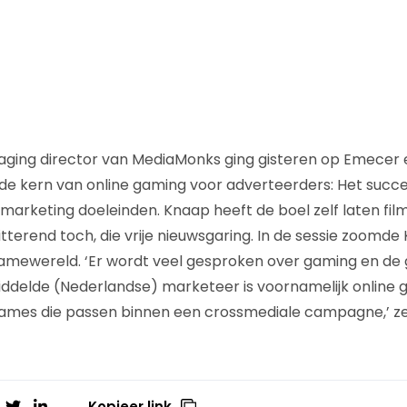
aging director van MediaMonks ging gisteren op Emecer 
 de kern van online gaming voor adverteerders: Het succe
marketing doeleinden. Knaap heeft de boel zelf laten fi
itterend toch, die vrije nieuwsgaring. In de sessie zoomde
gamewereld. ‘Er wordt veel gesproken over gaming en de 
delde (Nederlandse) marketeer is voornamelijk online g
games die passen binnen een crossmediale campagne,’ ze
Kopieer link