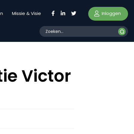
Inloggen
en
Missie & Visie
ie Victor