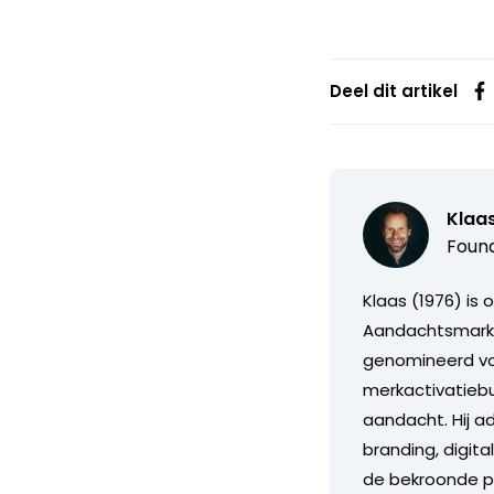
Deel dit artikel
Klaa
Found
Klaas (1976) is
Aandachtsmarke
genomineerd voor
merkactivatiebu
aandacht. Hij a
branding, digit
de bekroonde po