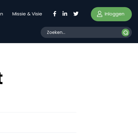
Inloggen
en
Missie & Visie
t