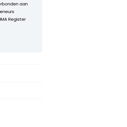
verbonden aan
reneurs
NIMA Register