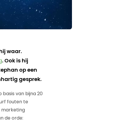
ij waar.
g
. Ook is hij
Stephan op een
nhartig gesprek.
 basis van bijna 20
urf fouten te
e marketing
n de orde: