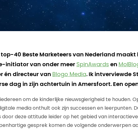
de top-40 Beste Marketeers van Nederland maakt h
-initiator van onder meer
SpinAwards
en
MolBlo
er én directeur van
Blogo Media
. Ik intverviewde 
se dag in zijn achtertuin in Amersfoort. Een ope
iedereen om de kinderlijke nieuwsgierigheid te houden. Op
igitale media onthult ook zijn successen en leerpunten. D
 door deze attitude leider op het gebied van interactiev
openhartige gesprek komen de volgende onderwerpen aa