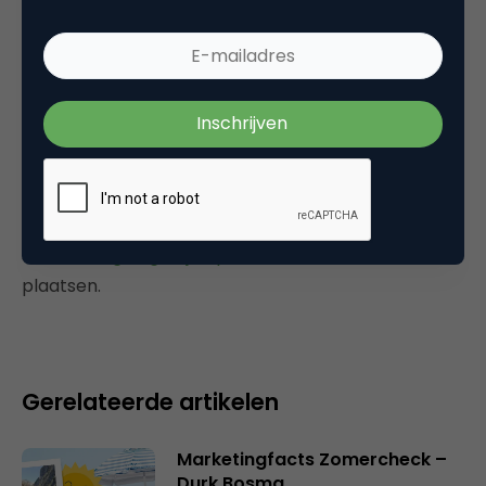
Tags
online advertising
,
online pr & branding
,
social media marketing
Plaats reactie
Je moet
ingelogd zijn op
om een reactie te
plaatsen.
Gerelateerde artikelen
Marketingfacts Zomercheck –
Durk Bosma