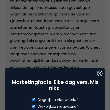
en innovatiemanager. Hij richtte Het Lampje
Linksonder op, ondertussen een gevestigde
naam als het aankomt op inspiratie voor en
tijdens het innovatieproces en resultaatgerichte
brainstorms. Naast zijn consultancy en
interimmanagement-werk, wordt Wichert vaak
gevraagd als dagvoorzitter en als gastspreker
over het operationaliseren van innovatie. Wichert
blogt over innovatie en inspiratie op
www.hetlampjelinksonder.nl, www.extendlimits.nl
en www.nieuweproductenbedenken.nl
Marketingfacts. Elke dag vers. Mis
niks!
Categorie
Dagelijkse nieuwsbrief
Advertising
Contentmarketing & Storytelling
Media
Wekelijkse nieuwsbrief