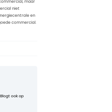
e commercial, maar
rcial niet
nergiecentrale en
n goede commercial.
. Blogt ook op