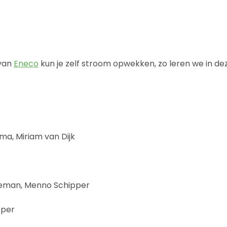
 van
Eneco
kun je zelf stroom opwekken, zo leren we in d
ma, Miriam van Dijk
ldeman, Menno Schipper
pper