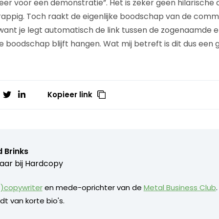
weer voor een demonstratie”. Het is zeker geen hilarisch
appig. Toch raakt de eigenlijke boodschap van de comme
ant je legt automatisch de link tussen de zogenaamde e
ie boodschap blijft hangen. Wat mij betreft is dit dus ee
Kopieer link
 Brinks
aar bij
Hardcopy
)copywriter
en mede-oprichter van de
Metal Business Club
dt van korte bio's.