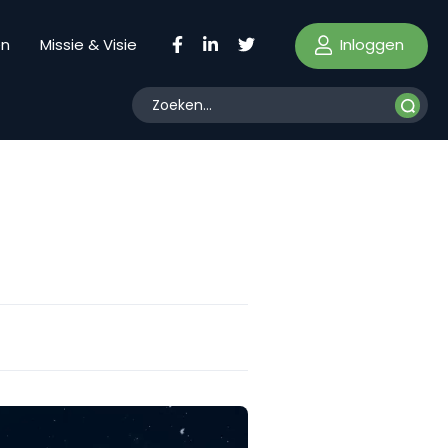
Inloggen
en
Missie & Visie