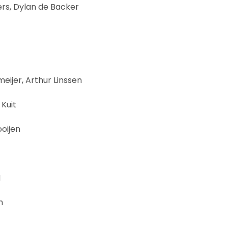
pers, Dylan de Backer
meijer, Arthur Linssen
Kuit
oijen
H
h