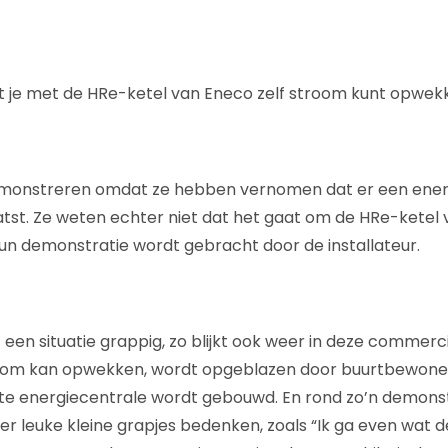
je met de HRe-ketel van Eneco zelf stroom kunt opwek
onstreren omdat ze hebben vernomen dat er een energ
tst. Ze weten echter niet dat het gaat om de HRe-ketel 
n demonstratie wordt gebracht door de installateur.
een situatie grappig, zo blijkt ook weer in deze commercia
room kan opwekken, wordt opgeblazen door buurtbewoner
te energiecentrale wordt gebouwd. En rond zo’n demons
eer leuke kleine grapjes bedenken, zoals “Ik ga even wat d