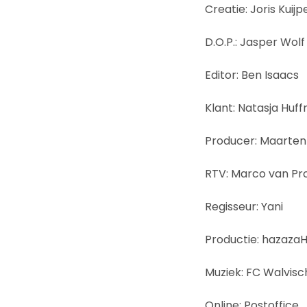
Creatie: Joris Kuij
D.O.P.: Jasper Wolf
Editor: Ben Isaacs
Klant: Natasja Huff
Producer: Maarten 
RTV: Marco van Pro
Regisseur: Yani
Productie: hazaza
Muziek: FC Walvisc
Online: Postoffice