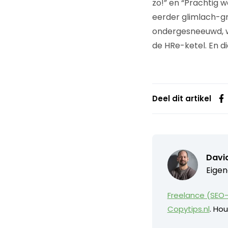
zo!” en “Prachtig 
eerder glimlach-gr
ondergesneeuwd, w
de HRe-ketel. En d
Deel dit artikel
David
Eigen
Freelance (SEO-
Copytips.nl
. Hou