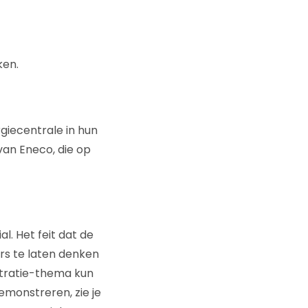
ken.
iecentrale in hun
van Eneco, die op
l. Het feit dat de
s te laten denken
tratie-thema kun
emonstreren, zie je