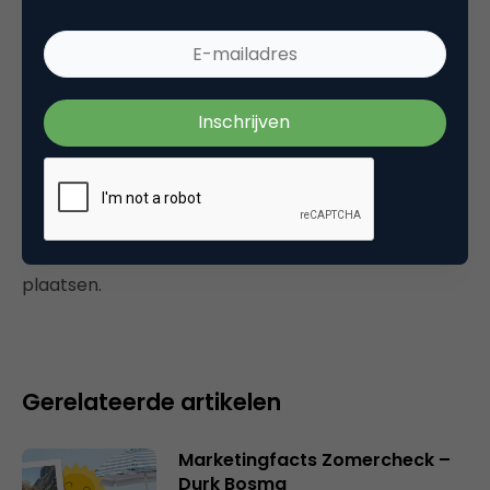
cup of herbal tea even more inviting. I’ll start
keeping my eyes and ears open.
9 juli 2015 om 08:29
Plaats reactie
Je moet
ingelogd zijn op
om een reactie te
plaatsen.
Gerelateerde artikelen
Marketingfacts Zomercheck –
Durk Bosma