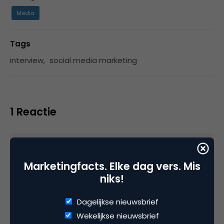
Media
Tags
interview
,
social media marketing
1 Reactie
Fernando
Marketingfacts. Elke dag vers. Mis
niks!
It also makes me wonder how many more
Dagelijkse nieuwsbrief
ways to teach there are out there that I
Wekelijkse nieuwsbrief
haven’t yet dreocveisd that would make that