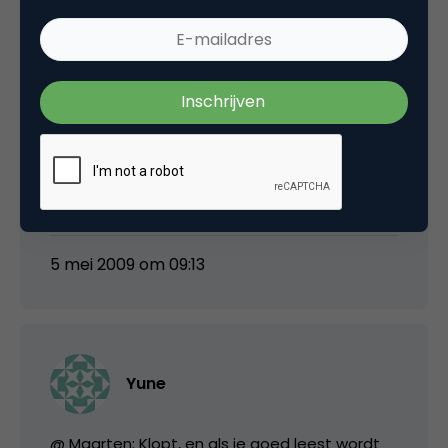
maarten
schitterend trouwens hoe dit door
reclamebloggend internet wordt opgepakt;
want vergis ik mij als deze website vorig jaar
ook al draaide? en waarom viel die toen niet
op?
5 mei 2009 om 09:13
Yune
@ Maarten: Klopt, en als je goed leest wordt