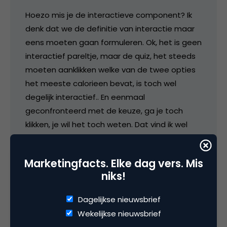
Hoezo mis je de interactieve component? Ik
denk dat we de definitie van interactie maar
eens moeten gaan formuleren. Ok, het is geen
interactief pareltje, maar de quiz, het steeds
moeten aanklikken welke van de twee opties
het meeste calorieen bevat, is toch wel
degelijk interactief.. En eenmaal
geconfronteerd met de keuze, ga je toch
klikken, je wil het toch weten. Dat vind ik wel
sterk. Jemig ben ik een beetje ijsverkoop aan
het promoten 😉
Marketingfacts. Elke dag vers. Mis
niks!
5 mei 2009 om 08:57
Dagelijkse nieuwsbrief
Wekelijkse nieuwsbrief