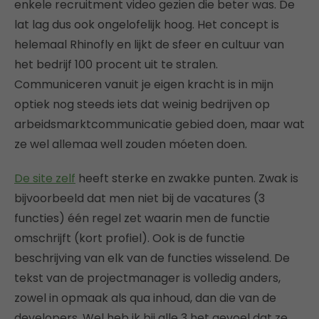
enkele recruitment video gezien die beter was. De
lat lag dus ook ongelofelijk hoog. Het concept is
helemaal Rhinofly en lijkt de sfeer en cultuur van
het bedrijf 100 procent uit te stralen.
Communiceren vanuit je eigen kracht is in mijn
optiek nog steeds iets dat weinig bedrijven op
arbeidsmarktcommunicatie gebied doen, maar wat
ze wel allemaa well zouden móeten doen.
De site zelf
heeft sterke en zwakke punten. Zwak is
bijvoorbeeld dat men niet bij de vacatures (3
functies) één regel zet waarin men de functie
omschrijft (kort profiel). Ook is de functie
beschrijving van elk van de functies wisselend. De
tekst van de projectmanager is volledig anders,
zowel in opmaak als qua inhoud, dan die van de
developers. Wel heb ik bij alle 3 het gevoel dat ze