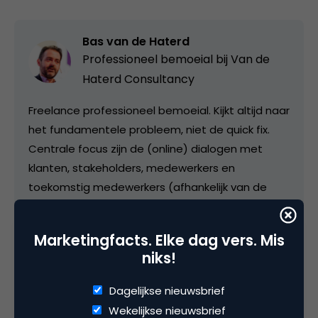
Bas van de Haterd
Professioneel bemoeial bij
Van de
Haterd Consultancy
Freelance professioneel bemoeial. Kijkt altijd naar
het fundamentele probleem, niet de quick fix.
Centrale focus zijn de (online) dialogen met
klanten, stakeholders, medewerkers en
toekomstig medewerkers (afhankelijk van de
opdracht). Actief als interim community
manager, projectleider voor nieuwe corporate
Marketingfacts. Elke dag vers. Mis
recruitmentsites, adviseur bij verschillende start
niks!
ups en inspirator m.b.t. de toekomst van werk
(de arbeidsmarkt van de 21e eeuw).
Dagelijkse nieuwsbrief
Wekelijkse nieuwsbrief