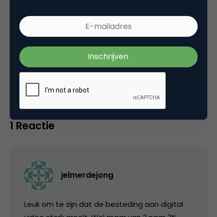
Categorie
Advertising
Tags
mediabestedingen
,
online advertising
1 Reactie
jelmerdejong
Leuk om te zijn dat de besteding aan digital