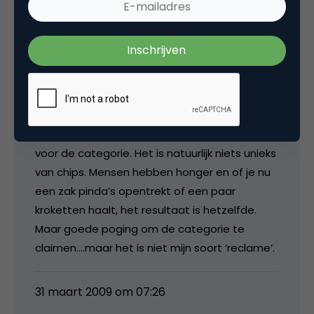
Ach, zo’n actie…Wat me wel mateloos irriteert
is het overrationaliseren van een zak chips. ‘Als
je een zak opentrekt, komen er mensen op af
en delen ze’. Net alsof consumenten zo
denken en daarom een zak Lays kopen.
Typische onderzoekstaal en voelt als reclame
voor de categorie. Het is natuurlijk niets unieks
van chips. Mensen hebben honger en of je nu
een zak pinda’s opentrekt of een paar
kroketten haalt, het resultaat is hetzelfde.
Maar goede poging om de categorie te
claimen….maar het is niet mijn soort ‘reclame’.
31 maart 2009 om 07:26