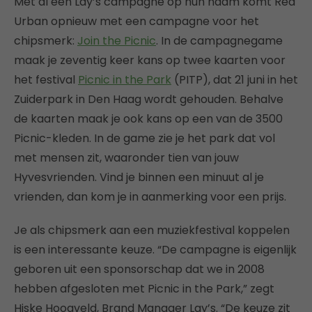
Met al een Lay’s campagne op hun naam komt Red
Urban opnieuw met een campagne voor het
chipsmerk:
Join the Picnic
. In de campagnegame
maak je zeventig keer kans op twee kaarten voor
het festival
Picnic in the Park
(PITP), dat 21 juni in het
Zuiderpark in Den Haag wordt gehouden. Behalve
de kaarten maak je ook kans op een van de 3500
Picnic-kleden. In de game zie je het park dat vol
met mensen zit, waaronder tien van jouw
Hyvesvrienden. Vind je binnen een minuut al je
vrienden, dan kom je in aanmerking voor een prijs.
Je als chipsmerk aan een muziekfestival koppelen
is een interessante keuze. “De campagne is eigenlijk
geboren uit een sponsorschap dat we in 2008
hebben afgesloten met Picnic in the Park,” zegt
Hiske Hoogveld, Brand Manager Lay’s. “De keuze zit