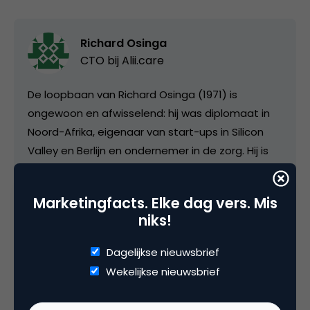
Richard Osinga
CTO bij
Alii.care
De loopbaan van Richard Osinga (1971) is
ongewoon en afwisselend: hij was diplomaat in
Noord-Afrika, eigenaar van start-ups in Silicon
Valley en Berlijn en ondernemer in de zorg. Hij is
oprichter van world66.com, triposo, was lange tijd
creatief directeur van Oberon en is nu een van
Marketingfacts. Elke dag vers. Mis
de mede oprichters van Alii.care, een platform
niks!
voor medisch specialisten om protocollen op
een betere manier up to date te houden.
Dagelijkse nieuwsbrief
Wekelijkse nieuwsbrief