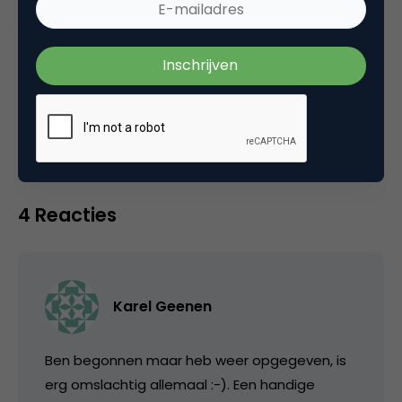
Categorie
Media
Tags
social media marketing
4 Reacties
Karel Geenen
Ben begonnen maar heb weer opgegeven, is
erg omslachtig allemaal :-). Een handige