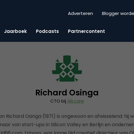
Adverteren
Blogger word
Jaarboek
Podcasts
Partnercontent
Richard Osinga
CTO bij
Alii.care
n Richard Osinga (1971) is ongewoon en afwisselend: hij w
aar van start-ups in Silicon Valley en Berlijn en onderneme
ld66.com, triposo, was lange tijd creatief directeur van O