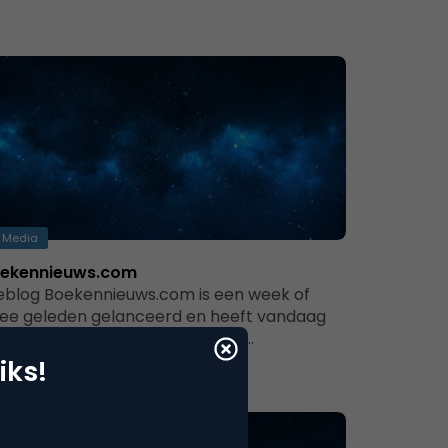
Media
ekennieuws.com
blog Boekennieuws.com is een week of
ee geleden gelanceerd en heeft vandaag
 1 maart al bijna 4000 lezers die…
iks!