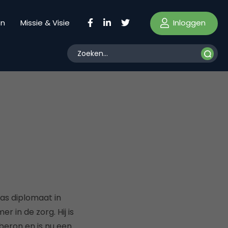
Inloggen
en
Missie & Visie
as diplomaat in
r in de zorg. Hij is
beron en is nu een