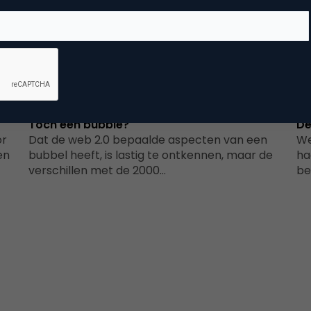
Data Analytics
Toch een bubble?
De
or
Dat de web 2.0 bepaalde aspecten van een
We
en
bubbel heeft, is lastig te ontkennen, maar de
ha
verschillen met de 2000…
be