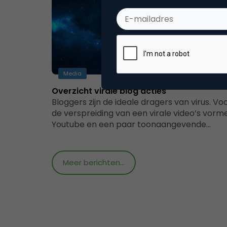
Media
Overzicht virale blog acties
Bloggers zijn de ideale dragers van virus. Vo
de verspreiding van een virale video’s vorm
Youtube en een paar toonaangevende…
Meer berichten...