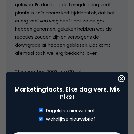
geloven. En dan nog, de terugdraaiing vindt
plaats in zo’n enorm kort tijdsbestek, dat het
er erg veel van weg heeft dat ze de gok
hebben genomen, gekeken hebben wat de
reacties zouden zijn en vervolgens de
downgrade af hebben geblazen. Dat komt
allemaal toch wel erg ‘bedacht’ over.
21 november 2008 om 09:44
Marketingfacts. Elke dag vers. Mis
niks!
roemen
Dagelijkse nieuwsbrief
Wekelijkse nieuwsbrief
Ik vindt hoe plausibel de theorieën hierboven
ook kunnen zijn (daarvoor ken ik de insight van