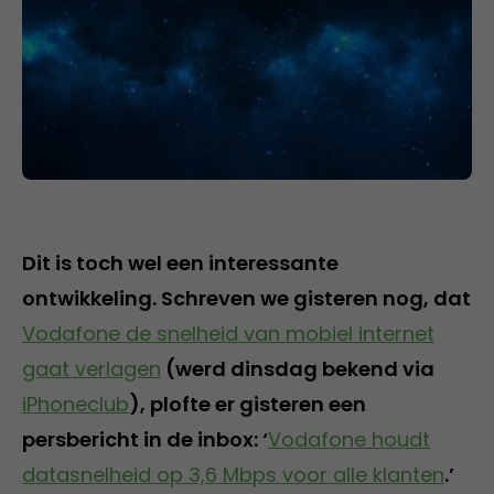
Dit is toch wel een interessante
ontwikkeling. Schreven we gisteren nog, dat
Vodafone de snelheid van mobiel internet
gaat verlagen
(werd dinsdag bekend via
iPhoneclub
), plofte er gisteren een
persbericht in de inbox: ‘
Vodafone houdt
datasnelheid op 3,6 Mbps voor alle klanten
.’