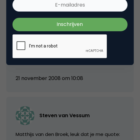
fodavone niet goed genoeg) het mooi dat
een organisatie het risico durft te nemen
openbaar door het slijk te worden gehaald.
Vodafone doet hier volgens mij wat veel te
veel mensen niet durven namelijk leren. Dat
dat met vallen en opstaan gaat lijkt me
evident. Wat mij betreft hulde.
21 november 2008 om 10:08
Steven van Vessum
Matthijs van den Broek, leuk dat je me quote: