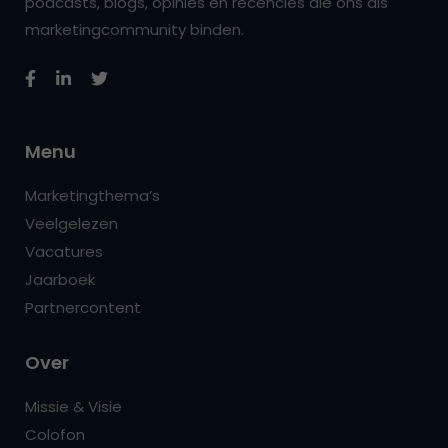
podcasts, blogs, opinies en recencies die ons als
marketingcommunity binden.
Menu
Marketingthema’s
Veelgelezen
Vacatures
Jaarboek
Partnercontent
Over
Missie & Visie
Colofon