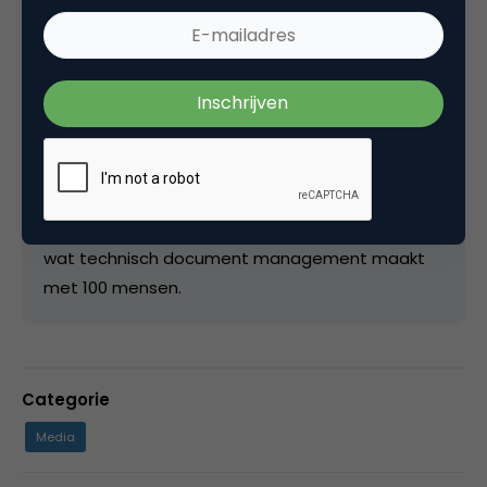
Vincent Everts
CEO bij
Innovader
Trendwatcher & Presentator. Momenteel CEO
van http://innovader.nl wat video platform
http://yubby.com creerde en http://leafplan.nl
the connected car.. Voorheen partner Interimic,
Venture Partner, directeur mediaplaza.nl en
oprichter http://cyco.com, een software bedrijf
wat technisch document management maakt
met 100 mensen.
Categorie
Media