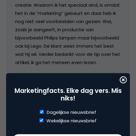
creatie. Waarom ik het speciaal vind, is omdat
het in de “marketing” gebeurt en daar heb ik
nog niet veel voorbeelden van gezien. Wel,
zoals je aangeeft, in productie van
bijvoorbeeld Philips lampen maar bijvoorbeeld
ook bij Lego. De klant weet immers het best
wat hij wil. Verder bedankt voor de tip over het
artikel, ik ga het meteen even lezen.
7 oktober 2008 om 09:11
Marketingfacts. Elke dag vers. Mis
niks!
Dagelijkse nieuwsbrief
luuk.ros
Wekelijkse nieuwsbrief
@ Erwin. Jij ziet product development niet als