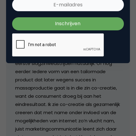
marketing of bedoel je
marketingcommunicatie?
Als je alle marketing bijeenschuift waarbij de
consument bijdraagt aan het eindresultaat
en dat co-creatie noemt begint de
geschiedenis van co-creatie in 1900 bij de
eerste slagzinwedstrijden natuurlijk. Of nog
eerder: Iedere vorm van een tailormade
product dat later wegens succes in
massaproductie gaat is in die zin co-creatie,
want de consument droeg bij aan het
eindresultaat. Ik zie co-creatie als gezamenlijk
creeren dat met name onder invloed van de
mogelijkheden van internet zo’n vlucht nam,
juist marketingcommunicatie leent zich daar