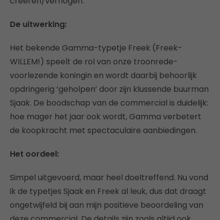
creëren/verhogen.
De uitwerking:
Het bekende Gamma-typetje Freek (Freek-
WILLEM!) speelt de rol van onze troonrede-
voorlezende koningin en wordt daarbij behoorlijk
opdringerig ‘geholpen’ door zijn klussende buurman
Sjaak. De boodschap van de commercial is duidelijk:
hoe mager het jaar ook wordt, Gamma verbetert
de koopkracht met spectaculaire aanbiedingen.
Het oordeel:
Simpel uitgevoerd, maar heel doeltreffend. Nu vond
ik de typetjes Sjaak en Freek al leuk, dus dat draagt
ongetwijfeld bij aan mijn positieve beoordeling van
deze commercial. De details zijn zoals altijd ook