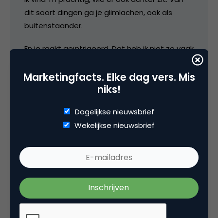
dit soort dingen ga je glimlachen, ook als
buitenstaander.
En je raakt geïntrigeerd. Dat heb ik niet zo vaak
met advocatuur 🙂
Marketingfacts. Elke dag vers. Mis
niks!
17 september 2008 om 10:06
Dagelijkse nieuwsbrief
Wekelijkse nieuwsbrief
Walter Vos
Eenzelfde poster hangt in Groningen aan het
Damsterdiep. Maar dan met een andere
naam. Iets met Florian. Ik kom er zo nog wel