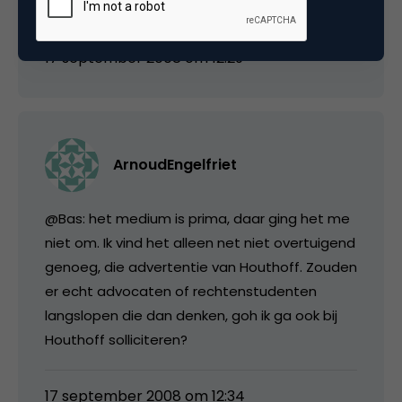
langs, zal het even onthouden.
17 september 2008 om 12:29
ArnoudEngelfriet
@Bas: het medium is prima, daar ging het me
niet om. Ik vind het alleen net niet overtuigend
genoeg, die advertentie van Houthoff. Zouden
er echt advocaten of rechtenstudenten
langslopen die dan denken, goh ik ga ook bij
Houthoff solliciteren?
17 september 2008 om 12:34