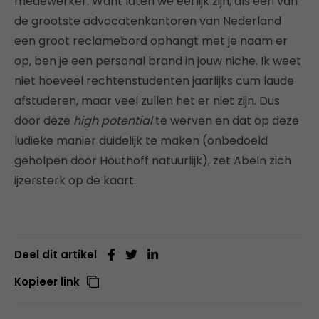
medewerker. Want laten we eerlijk zijn, als één van
de grootste advocatenkantoren van Nederland
een groot reclamebord ophangt met je naam er
op, ben je een personal brand in jouw niche. Ik weet
niet hoeveel rechtenstudenten jaarlijks cum laude
afstuderen, maar veel zullen het er niet zijn. Dus
door deze
high potential
te werven en dat op deze
ludieke manier duidelijk te maken (onbedoeld
geholpen door Houthoff natuurlijk), zet Abeln zich
ijzersterk op de kaart.
Deel dit artikel
Kopieer link