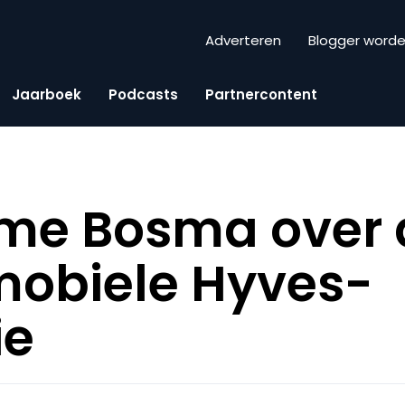
Adverteren
Blogger word
Jaarboek
Podcasts
Partnercontent
me Bosma over 
mobiele Hyves-
ie