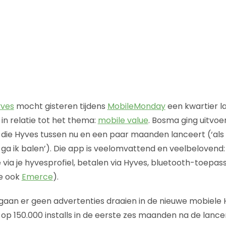
ves
mocht gisteren tijdens
MobileMonday
een kwartier la
in relatie tot het thema:
mobile value
. Bosma ging uitvoe
 die Hyves tussen nu en een paar maanden lanceert (‘als
, ga ik balen’). Die app is veelomvattend en veelbelovend:
ie via je hyvesprofiel, betalen via Hyves, bluetooth-toepas
ie ook
Emerce
).
e gaan er geen advertenties draaien in de nieuwe mobiele 
op 150.000 installs in de eerste zes maanden na de lancer