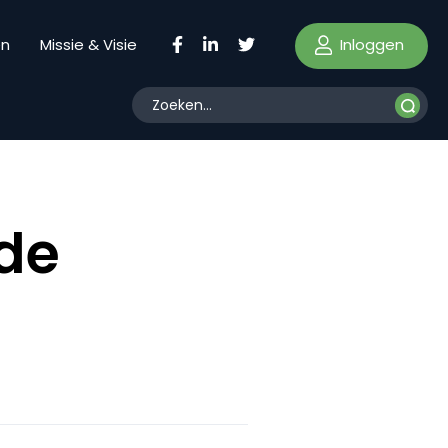
Inloggen
en
Missie & Visie
de