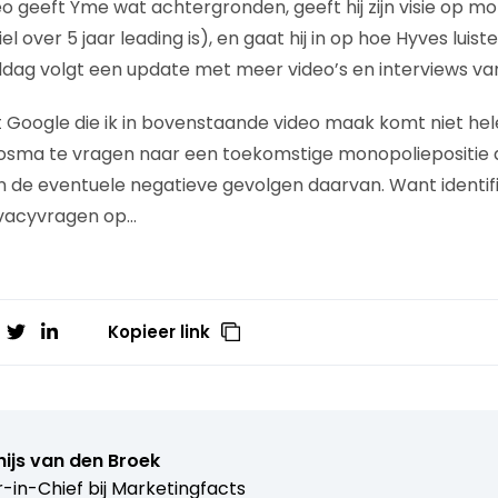
geeft Yme wat achtergronden, geeft hij zijn visie op mobi
 over 5 jaar leading is), en gaat hij in op hoe Hyves luiste
ddag volgt een update met meer video’s en interviews v
t Google die ik in bovenstaande video maak komt niet hel
Bosma te vragen naar een toekomstige monopoliepositie 
de eventuele negatieve gevolgen daarvan. Want identifi
rivacyvragen op…
Kopieer link
ijs van den Broek
r-in-Chief bij
Marketingfacts