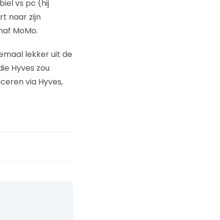
el vs pc (hij
rt naar zijn
anaf MoMo.
emaal lekker uit de
die Hyves zou
ceren via Hyves,