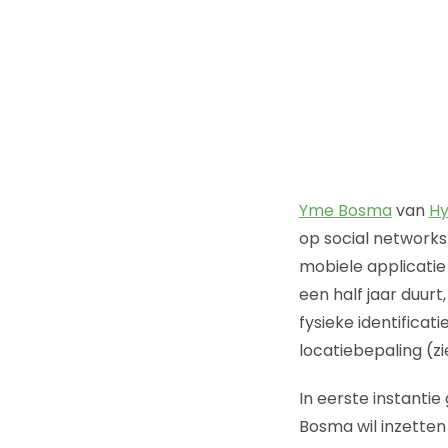
Yme Bosma
van
Hy
op social networks 
mobiele applicatie
een half jaar duurt
fysieke identificat
locatiebepaling (z
In eerste instanti
Bosma wil inzetten 