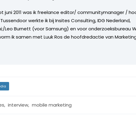
tot juni 2011 was ik freelance editor/ communitymanager / ho
Tussendoor werkte ik bij Insites Consulting, IDG Nederland,
i;/Leo Burnett (voor Samsung) en voor onderzoeksbureau W
vorm ik samen met Luuk Ros de hoofdredactie van Marketing
dia
es
,
interview
,
mobile marketing