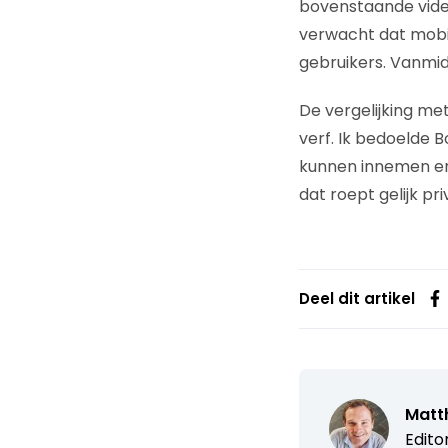
bovenstaande video 
verwacht dat mobiel
gebruikers. Vanmi
De vergelijking me
verf. Ik bedoelde 
kunnen innemen en 
dat roept gelijk p
Deel dit artikel
Matth
Edito