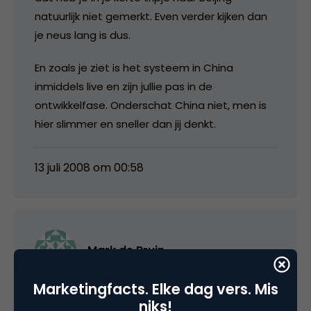
natuurlijk niet gemerkt. Even verder kijken dan
je neus lang is dus.
En zoals je ziet is het systeem in China
inmiddels live en zijn jullie pas in de
ontwikkelfase. Onderschat China niet, men is
hier slimmer en sneller dan jij denkt.
13 juli 2008 om 00:58
Mark de Bruin
Marketingfacts. Elke dag vers. Mis
Zou dit ook niet interessant voor de
niks!
exploitatie van telefoonnummers? Misschien