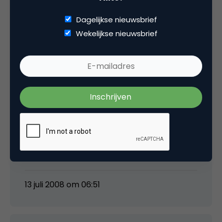
een mooi model om 0900 nummers in prijs te
Dagelijkse nieuwsbrief
verlagen in ruil voor het luisteren naar
Wekelijkse nieuwsbrief
betaalde reclame in de wachttijd? Zouden er
adverteerders in Nederland voor willen
betalen?
@Marc: hoe werft CM adverteerders? Op
dezelfde manier als dat adverteerders
werven voor hun website?
@Marco: is dit iest voor het IAB om nader te
onderzoeken? Werkgroepje?
13 juli 2008 om 06:51