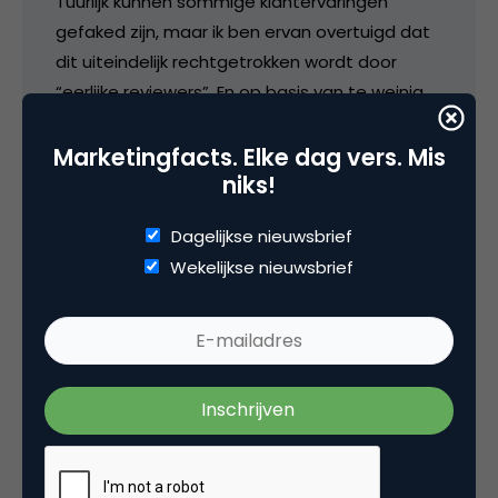
Tuurlijk kunnen sommige klantervaringen
gefaked zijn, maar ik ben ervan overtuigd dat
dit uiteindelijk rechtgetrokken wordt door
“eerlijke reviewers”. En op basis van te weinig
reviews, maak ik geen beslissing.
Marketingfacts. Elke dag vers. Mis
niks!
20 mei 2008 om 11:00
Dagelijkse nieuwsbrief
Wekelijkse nieuwsbrief
Cris
Hi Klaas,
goed artikel. Een paar kanttekeningen. Voor de
duidelijkheid: de 725 respondenten vormen