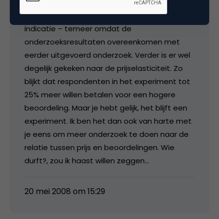
een getrouwe afspiegeling van ‘internettend
Nederland’. Het is m.i. dan ook meer dan een
indicatie – temeer omdat de
onderzoeksresultaten overeenkomen met
eerder uitgevoerd onderzoek. Verder is er wel
degelijk gekeken naar de prijselasticiteit. Zo
blijkt dat respondenten in het experiment tot
25% meer willen betalen voor een hogere
beoordeling. Maar je hebt gelijk, het blijft een
experiment. Ik ben het dan ook van harte met
je eens om meer onderzoek te doen naar de
relatie tussen prijs en beoordelingen. Wie
durft?, zou ik haast willen zeggen…
20 mei 2008 om 15:29