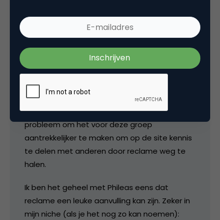
Mobile, etc.) middels een speciaal daarvoor
gebouwd platform. Voor deze support
gebruiken we de kennis die onze community
beschikbaar stelt. Hoe meer ik de community
kan aansporen om kennis te delen, hoe meer
fabrikanten ik deze dienst kan aanbieden.
Aangezien 80% van de kennis bij zo’n 10% van
onze gebruikers vandaan komt is het geen
probleem om het voor deze groep
aantrekkelijker te maken om op de site kennis
te delen met anderen door reclame weg te
halen.
Ik ben het geheel met Phileas eens dat
reclame een leuke aanvulling kan zijn. Zeker in
mijn niche (als je het nog zo kan noemen):