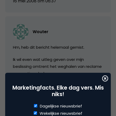
16 mei 2008 om 06:37
Wouter
Hm, heb dit bericht helemaal gemist.
Ik wil even wat uitleg geven over mijn
beslissing omtrent het weghalen van reclame
voor actieve leden.
Mijn businessmodel is het afgelopen jaar iets
Marketingfacts. Elke dag vers. Mis
verandert. Naast inkomsten uit advertenties
niks!
verdienen we als Pocketinfo ook geld aan de
Dagelijkse nieuwsbrief
onlinesupport van eindgebruikers van
Wekelijkse nieuwsbrief
verschillende fabrikanten (Palm, E-TEN, Adapt-