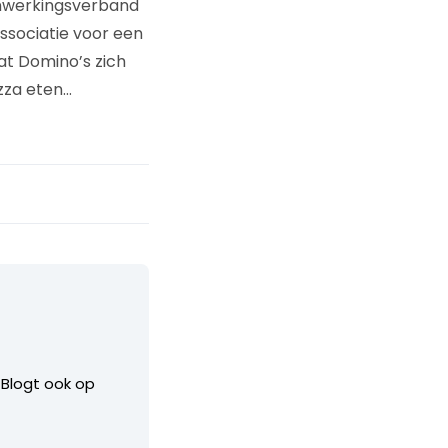
enwerkingsverband
associatie voor een
dat Domino’s zich
izza eten…
. Blogt ook op