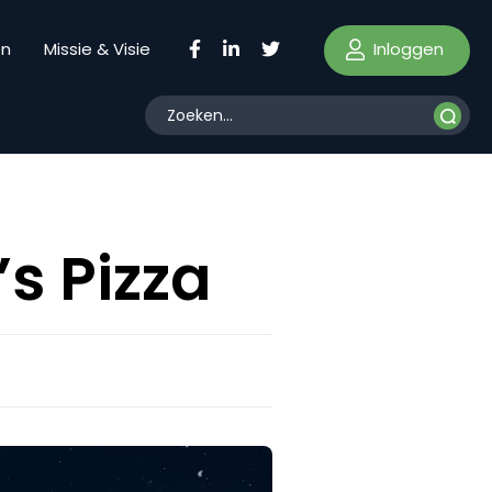
Inloggen
en
Missie & Visie
s Pizza