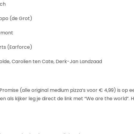
sch
oppo (de Grot)
rmont
ts (Earforce)
olde, Carolien ten Cate, Derk-Jan Landzaad
Promise (alle original medium pizza’s voor € 4,99) is op 
n als kijker leg je direct de link met “We are the world”. H