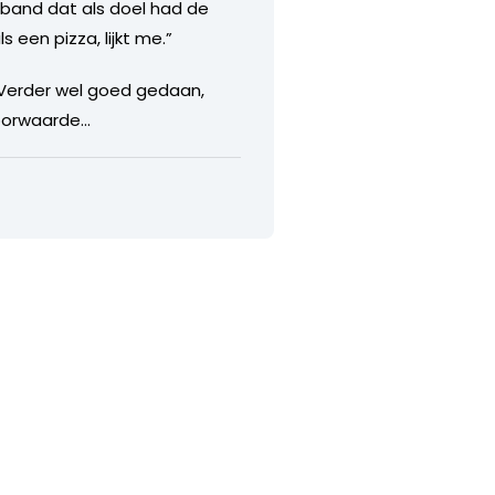
rband dat als doel had de
s een pizza, lijkt me.”
. Verder wel goed gedaan,
 voorwaarde…