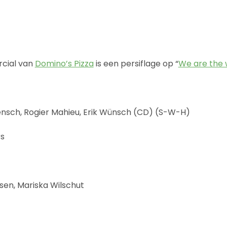
cial van
Domino’s Pizza
is een persiflage op “
We are the 
ensch, Rogier Mahieu, Erik Wünsch (CD) (S-W-H)
rs
jsen, Mariska Wilschut