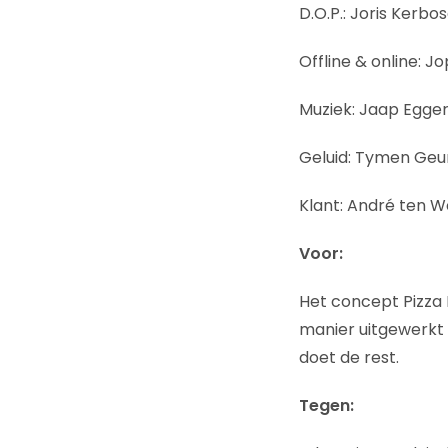
D.O.P.: Joris Kerbo
Offline & online: J
Muziek: Jaap Egge
Geluid: Tymen Geur
Klant: André ten W
Voor:
Het concept Pizza 
manier uitgewerkt e
doet de rest.
Tegen: