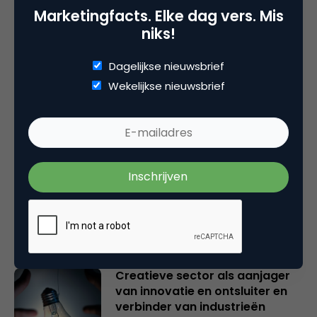
Plaats reactie
Marketingfacts. Elke dag vers. Mis
niks!
Je moet
ingelogd zijn op
om een reactie te
plaatsen.
Dagelijkse nieuwsbrief
Wekelijkse nieuwsbrief
Gerelateerde artikelen
Rebel with or without a cause?
Wake-upcall voor ontwerpers
en merkeigenaren
Creatieve sector als aanjager
van innovatie en ontsluiter en
verbinder van industrieën