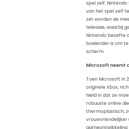
spel zelf. Nintend
van het spel zelf t
zet worden de mee
televisie, waarbij
Nintendo besefte d
boeiender is om te
scherm.
Microsoft neemt 
Toen Microsoft in
originele Xbox, ri
hield in dat ze mo
robuuste online di
thermoplastisch, z
vrouwvriendelijker
gameontwikkeling zi