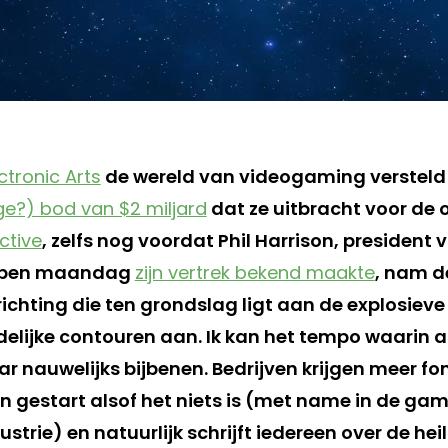
ctronic Arts
de wereld van videogaming versteld
ge?) bod van $2 miljard
dat ze uitbracht voor de
ctive
, zelfs nog voordat Phil Harrison, presiden
lopen maandag
zijn vertrek bekend maakte
, nam d
ichting die ten grondslag ligt aan de explosieve
idelijke contouren aan. Ik kan het tempo waarin a
ar nauwelijks bijbenen. Bedrijven krijgen meer f
n gestart alsof het niets is (met name in de ga
strie) en natuurlijk schrijft iedereen over de heil