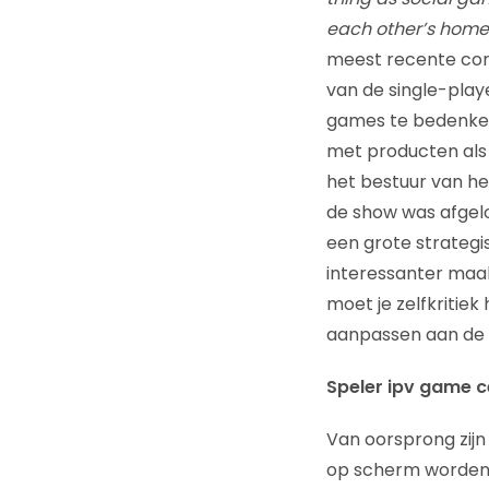
each other’s homes
meest recente cons
van de single-play
games te bedenken 
met producten als 
het bestuur van he
de show was afgelo
een grote strategi
interessanter maak
moet je zelfkritiek
aanpassen aan de b
Speler ipv game c
Van oorsprong zijn
op scherm worden g