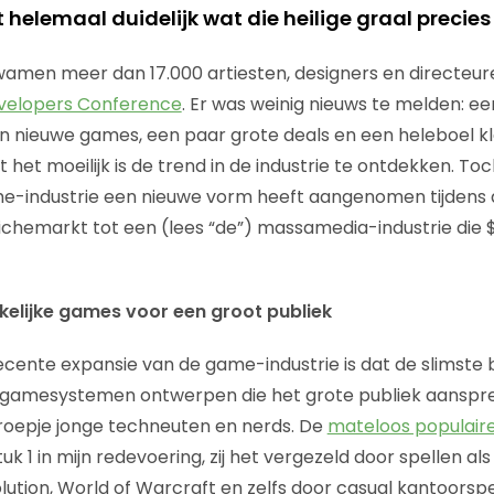
t helemaal duidelijk wat die heilige graal precies 
amen meer dan 17.000 artiesten, designers en directeur
elopers Conference
. Er was weinig nieuws te melden: e
 nieuwe games, een paar grote deals en een heleboel kl
het moeilijk is de trend in de industrie te ontdekken. To
e-industrie een nieuwe vorm heeft aangenomen tijdens d
nichemarkt tot een (lees “de”) massamedia-industrie die 
kelijke games voor een groot publiek
cente expansie van de game-industrie is dat de slimste 
n gamesystemen ontwerpen die het grote publiek aanspre
groepje jonge techneuten en nerds. De
mateloos populaire
tuk 1 in mijn redevoering, zij het vergezeld door spellen als
tion, World of Warcraft en zelfs door casual kantoorspel