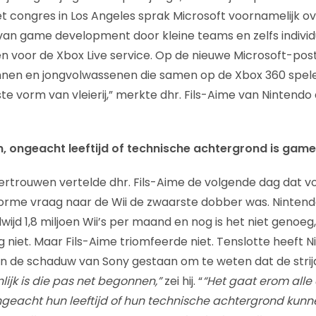
het congres in Los Angeles sprak Microsoft voornamelijk o
van game development door kleine teams en zelfs indivi
en voor de Xbox Live service. Op de nieuwe Microsoft-pos
innen en jongvolwassenen die samen op de Xbox 360 spelen.
ste vorm van vleierij,” merkte dhr. Fils-Aime van Nintend
n, ongeacht leeftijd of technische achtergrond is game
vertrouwen vertelde dhr. Fils-Aime de volgende dag dat 
orme vraag naar de Wii de zwaarste dobber was. Ninten
jd 1,8 miljoen Wii’s per maand en nog is het niet genoeg
 niet. Maar Fils-Aime triomfeerde niet. Tenslotte heeft N
in de schaduw van Sony gestaan om te weten dat de strij
nlijk is die pas net begonnen,”
zei hij. “
“Het gaat erom all
 ongeacht hun leeftijd of hun technische achtergrond kun