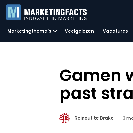
Marketingthema’s
Veelgelezen
Vacatures
Gamen wo
past str
3 ma
Reinout te Brake