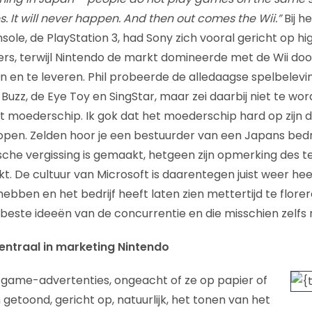
. It will never happen. And then out comes the Wii.”
Bij h
ole, de PlayStation 3, had Sony zich vooral gericht op h
ers, terwijl Nintendo de markt domineerde met de Wii doo
en te leveren. Phil probeerde de alledaagse spelbelevi
Buzz, de Eye Toy en SingStar, maar zei daarbij niet te w
t moederschip. Ik gok dat het moederschip hard op zijn d
pen. Zelden hoor je een bestuurder van een Japans bedri
sche vergissing is gemaakt, hetgeen zijn opmerking des t
t. De cultuur van Microsoft is daarentegen juist weer hee
 hebben en het bedrijf heeft laten zien mettertijd te florer
este ideeën van de concurrentie en die misschien zelfs
entraal in marketing Nintendo
 game-advertenties, ongeacht of ze op papier of
etoond, gericht op, natuurlijk, het tonen van het