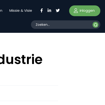
Inloggen
en
Missie & Visie
dustrie