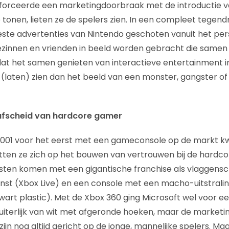
o forceerde een marketingdoorbraak met de introductie van
e tonen, lieten ze de spelers zien. In een compleet tegend
ste advertenties van Nintendo geschoten vanuit het per
 gezinnen en vrienden in beeld worden gebracht die samen
at het samen genieten van interactieve entertainment i
 (laten) zien dan het beeld van een monster, gangster of 
afscheid van hardcore gamer
 2001 voor het eerst met een gameconsole op de markt 
chtten ze zich op het bouwen van vertrouwen bij de hardc
esten komen met een gigantische franchise als vlaggensc
enst (Xbox Live) en een console met een macho-uitstrali
wart plastic). Met de Xbox 360 ging Microsoft wel voor e
 uiterlijk van wit met afgeronde hoeken, maar de marketi
jn nog altijd gericht op de jonge, mannelijke spelers. Maa