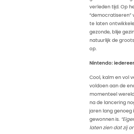
verleden tijd. Op 
“democratiseren” 
te laten ontwikkel
gezonde, blije gez
natuurlijk de groot
op.
Nintendo: iederee
Cool, kalm en vol 
voldoen aan de en
momenteel wereldwi
na de lancering nog
jaren lang genoeg 
gewonnen is.
“Eige
laten zien dat zij