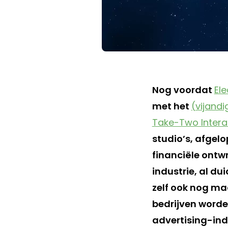
Nog voordat
Ele
met het
(vijandi
Take-Two Intera
studio’s, afge
financiële ontwr
industrie, al du
zelf ook nog ma
bedrijven worde
advertising-indu