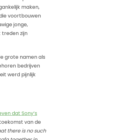
gankelijk maken,
s die voortbouwen
wige jonge,
 treden zijn
de grote namen als
behoren bedrijven
it werd pijnlijk
even dat Sony’s
 toekomst van de
at there is no such
ofa together in