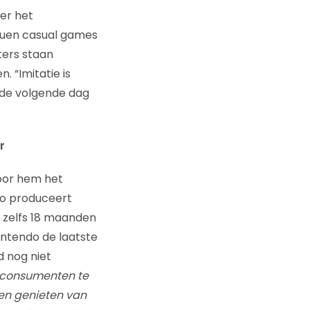
ver het
duen casual games
ters staan
 “Imitatie is
o de volgende dag
r
voor hem het
do produceert
, zelfs 18 maanden
intendo de laatste
d nog niet
e consumenten te
nen genieten van