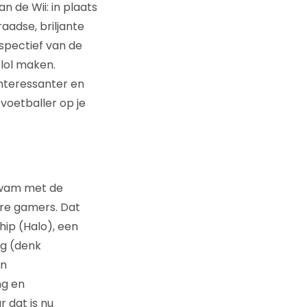
 de Wii: in plaats
raadse, briljante
spectief van de
 lol maken.
nteressanter en
voetballer op je
kwam met de
ore gamers. Dat
hip (Halo), een
ng (denk
en
ng en
r dat is nu