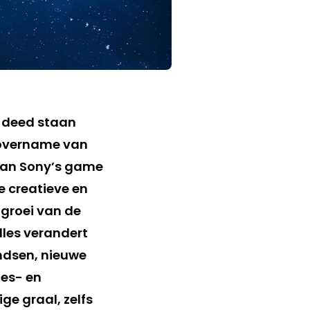
 deed staan
 overname van
t van Sony’s game
e creatieve en
 groei van de
lles verandert
ondsen, nieuwe
mes- en
ige graal, zelfs