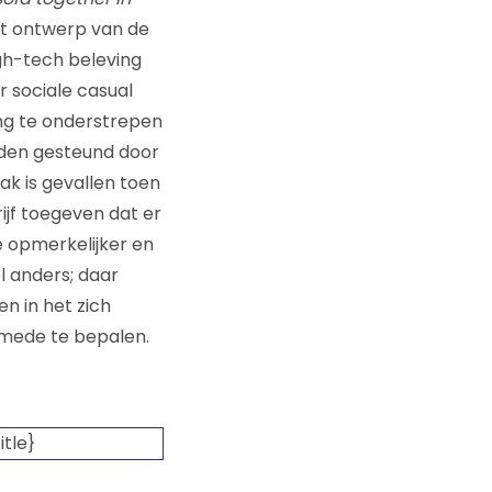
et ontwerp van de
igh-tech beleving
r sociale casual
ng te onderstrepen
orden gesteund door
ak is gevallen toen
jf toegeven dat er
e opmerkelijker en
l anders; daar
en in het zich
 mede te bepalen.