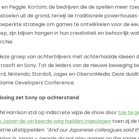
d en Peggle. Kortom, de bedrijven die de spellen meer toe
stoelen uit de grond, terwijl de traditionele powerhouse
 beperkte strategie om games te ontwikkelen voor de eeu
p, zijn blijven hangen in hun creativiteit en behoorlijk wat
rchie.
n deze groep van achterblijvers met achterhaalde ideeën 
icrosoft en Sony. Tot de leiders van de nieuwe beweging 
zard, Nintendo, Stardoll, Jagex en OberonMedia. Deze dualite
de Game Developers Conference.
issing zet Sony op achterstand
il Harrison stal op indiscrete wijze de show door
toe te g
in Japan de verkeerde weg hadden ingeslagen
toen zij de
trie uitstippelden:
“And our Japanese colleagues said th
ming in Japan – people do not play games on the same s