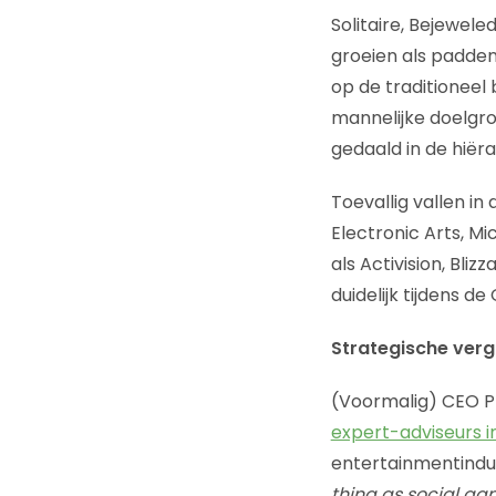
Solitaire, Bejewele
groeien als padden
op de traditioneel
mannelijke doelgroe
gedaald in de hiëra
Toevallig vallen i
Electronic Arts, M
als Activision, Bliz
duidelijk tijdens 
Strategische verg
(Voormalig) CEO Ph
expert-adviseurs 
entertainmentindus
thing as social ga