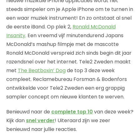
nieuwe muzikale iPhone applicaties wordt het
steeds simpeler om je Apple iPhone om te turnen in
een waar muziek instrument! En zo ontstaat al snel
de eerste iBand. Op plek 2,
Ronald McDonald
Insanity
. Een vreemd vijf minutendurend Japans
McDonald’s mashup filmpje met de mascotte
Ronald McDonald verspreid zich sinds begin dit jaar
razendsnel over het internet. Tele2 Zweden maakt
met
The Beatboxin’ Dog
de top 3 deze week
compleet. Reclamebureau Forsman & Bodenfors
ontwikkelde voor Tele2 Zweden een erg grappig
sampler concept om nieuwe klanten te werven.
Benieuwd naar de
complete top 10
van deze week?
Kijk dan
snel verder
! Uiteraard zijn we zeer
benieuwd naar jullie reacties.