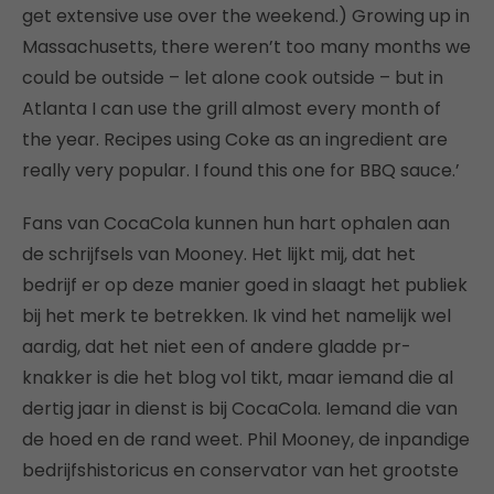
get extensive use over the weekend.) Growing up in
Massachusetts, there weren’t too many months we
could be outside – let alone cook outside – but in
Atlanta I can use the grill almost every month of
the year. Recipes using Coke as an ingredient are
really very popular. I found this one for BBQ sauce.’
Fans van CocaCola kunnen hun hart ophalen aan
de schrijfsels van Mooney. Het lijkt mij, dat het
bedrijf er op deze manier goed in slaagt het publiek
bij het merk te betrekken. Ik vind het namelijk wel
aardig, dat het niet een of andere gladde pr-
knakker is die het blog vol tikt, maar iemand die al
dertig jaar in dienst is bij CocaCola. Iemand die van
de hoed en de rand weet. Phil Mooney, de inpandige
bedrijfshistoricus en conservator van het grootste