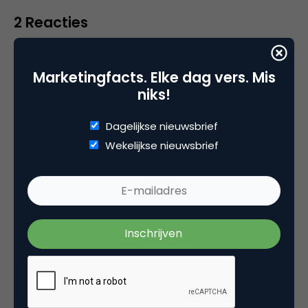
2 Reacties
Marketingfacts. Elke dag vers. Mis
Hanzel
niks!
Dagelijkse nieuwsbrief
Nou dan zijn ze in ieder geval het niveau van
Wekelijkse nieuwsbrief
de Fake Blogs ontstegen. Een mooi (lees
slecht) voorbeeld was de weblog die ze
hadden ten tijde van de Coca-Cola ’Coke
Zero’ branding. Op de blog werd echt
‘geneuzel’ gepubliceerd. Deze ‘authentieke
manier’ om aan de blogosfeer deel te nemen
werd natuurlijk al snel ontmaskerd. Een simpele
“who is” bracht aan het licht dat de
domeinnaam door The Coca Cola company