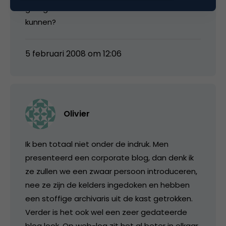
geregistreerd werd…….. Zouden ze het nu wel
kunnen?
5 februari 2008 om 12:06
Olivier
Ik ben totaal niet onder de indruk. Men
presenteerd een corporate blog, dan denk ik
ze zullen we een zwaar persoon introduceren,
nee ze zijn de kelders ingedoken en hebben
een stoffige archivaris uit de kast getrokken.
Verder is het ook wel een zeer gedateerde
blog look. Op web-log zit het al beter in elkaar.