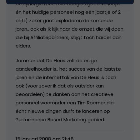
de synergie met Telefoongids goed verloopt
én het huidige personeel nog een jaartje of 2
blijft) zeker gaat exploderen de komende
jaren.. ook als ik kijk naar de omzet die wij doen
die bij Affiliatepartners, stijgt toch harder dan
elders.
Jammer dat De Heus zelf de enige
aandeelhouder is.. het succes van de laatste
jaren en de internettak van De Heus is toch
ook (voor zover ik dat als outsider kan
beoordelen) te danken aan het creatieve
personeel waaronder een Tim Roemer die
écht nieuwe dingen durft te lanceren op
Performance Based Marketing gebied.
15 januari 2008 om 21:48