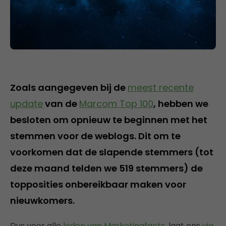
Zoals aangegeven bij de
meest recente
update
van de
Marcom Top 100
, hebben we
besloten om opnieuw te beginnen met het
stemmen voor de weblogs. Dit om te
voorkomen dat de slapende stemmers (tot
deze maand telden we 519 stemmers) de
topposities onbereikbaar maken voor
nieuwkomers.
Dus voor alle
leden van Marketingfacts
, laat ons
via