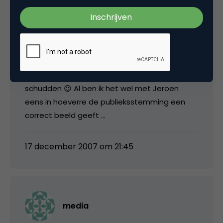
Ruben Boerhof
Prima idee om even de slapers wakker te
schudden 😉 Al ben ik het wel met Jeroen
eens in hoeverre de publieksstemming een
correct beeld geeft …
17 december 2007 om 21:45
media