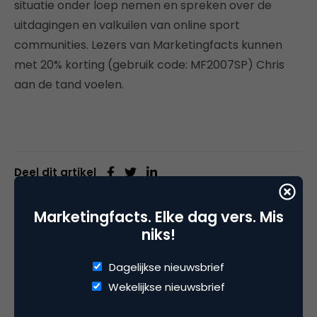
situatie onder loep nemen en spreken over de
uitdagingen en valkuilen van online sport
communities. Lezers van Marketingfacts kunnen
met 20% korting (gebruik code: MF2007SP) Chris
aan de tand voelen.
Deel dit artikel
Kopieer link
Marketingfacts. Elke dag vers. Mis
niks!
Dagelijkse nieuwsbrief
Gijsbregt Brouwer
Wekelijkse nieuwsbrief
Eigenaar bij
Brightguys