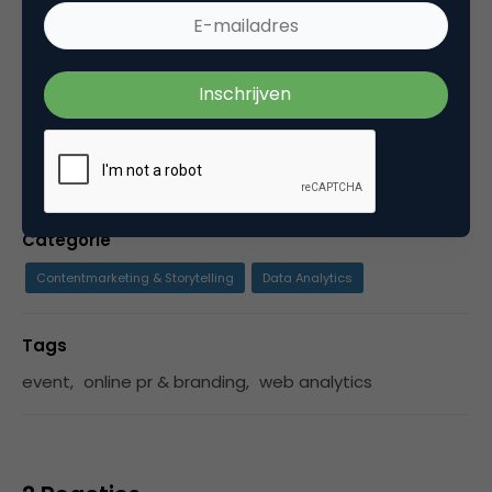
food expert | trend watcher | speaker | author |
podcast host | newsletter: Gijsbregt fileert | de
Buik
Categorie
Contentmarketing & Storytelling
Data Analytics
Tags
event
,
online pr & branding
,
web analytics