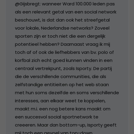
@Gijsbregt: wanneer Ward 100.000 leden pas
als een relevant getal van een social network
beschouwt, is dat dan ook het streefgetal
voor lokale, Nederlandse networks? Zoveel
sporten zijn er toch niet die een dergelijk
potentieel hebben? Daarnaast vraag ik mij
toch af of ook de liefhebbers van bv. polo of
korfbal zich echt goed kunnen vinden in een
centraal vertrekpunt, zoals Isporty. De partij
die de verschillende communities, die als
zelfstandige entitieiten op het web staan
met hun soms dezelfde en soms verschillende
interesses, aan elkaar weet te koppelen,
maakt m.i. een nog betere kans maakt om
een succesvol social sportnetwork te
creeeren. Maar dan bottom-up, Isporty geeft
mij toch een gevoel van top-down.