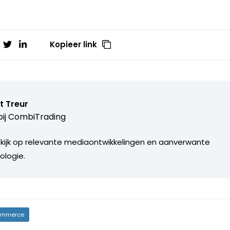
Kopieer link
t Treur
ij
CombiTrading
 kijk op relevante mediaontwikkelingen en aanverwante
ologie.
mmerce