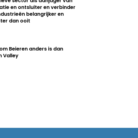
ieve sector als aanjager van
atie en ontsluiter en verbinder
ndustrieën belangrijker en
ter dan ooit
m Beieren anders is dan
n Valley