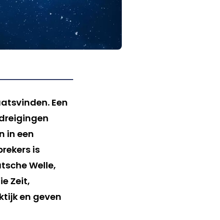
aatsvinden. Een
edreigingen
n in een
rekers is
utsche Welle,
e Zeit,
ktijk en geven