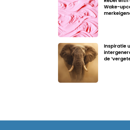
Rebel with
Wake-upca
merkeigen
Inspiratie 
intergener
de ‘verget