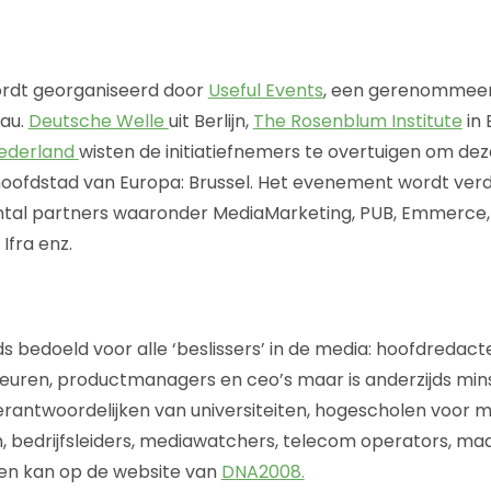
rdt georganiseerd door
Useful Events
, een gerenommeer
au.
Deutsche Welle
uit Berlijn,
The Rosenblum Institute
in 
ederland
wisten de initiatiefnemers te overtuigen om dez
hoofdstad van Europa: Brussel. Het evenement wordt ver
ntal partners waaronder MediaMarketing, PUB, Emmerce,
Ifra enz.
s bedoeld voor alle ‘beslissers’ in de media: hoofdredacte
euren, productmanagers en ceo’s maar is anderzijds min
erantwoordelijken van universiteiten, hogescholen voor me
, bedrijfsleiders, mediawatchers, telecom operators, m
ijven kan op de website van
DNA2008.