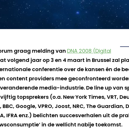
 forum graag melding van
DNA 2008 (Digital
at volgend jaar op 3 en 4 maart in Brussel zal pl
ternationale conferentie over de kansen én de b
en content providers mee geconfronteerd worde
 veranderende media-industrie. De line up van sp
ijftig topsprekers (o.a. New York Times, VRT, De
 BBC, Google, VPRO, Joost, NRC, The Guardian, Di
, IFRA enz.) belichten succesverhalen uit de pra
uwsconsumptie’ in de wellicht nabije toekomst.