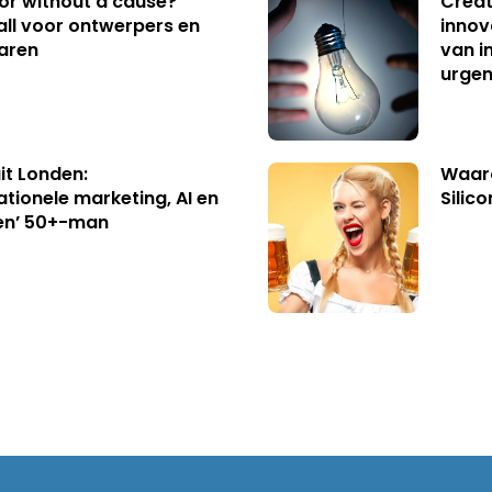
 or without a cause?
Creat
ll voor ontwerpers en
innov
aren
van i
urgen
uit Londen:
Waaro
ationele marketing, AI en
Silico
en’ 50+-man