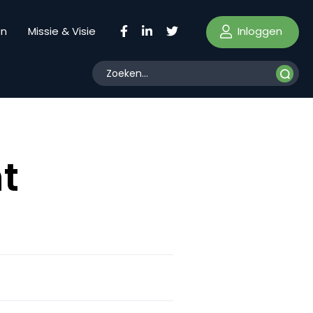
Inloggen
en
Missie & Visie
t