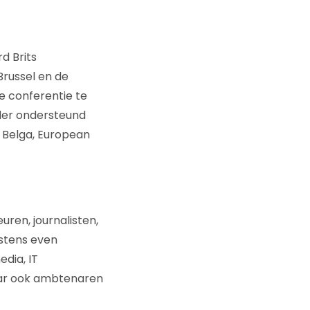
d Brits
Brussel en de
e conferentie te
der ondersteund
 Belga, European
uren, journalisten,
stens even
dia, IT
aar ook ambtenaren