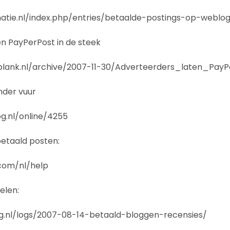
matie.nl/index.php/entries/betaalde-postings-op-weblog
n PayPerPost in de steek
lank.nl/archive/2007-11-30/Adverteerders_laten_PayP
nder vuur
g.nl/online/4255
etaald posten:
com/nl/help
elen:
.nl/logs/2007-08-14-betaald-bloggen-recensies/