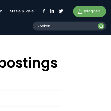
Inloggen
en
Missie & Visie
postings