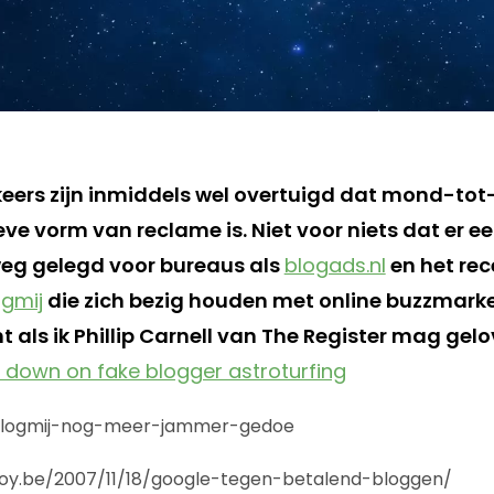
eers zijn inmiddels wel overtuigd dat mond-to
eve vorm van reclame is. Niet voor niets dat er 
eg gelegd voor bureaus als
blogads.nl
en het rec
ogmij
die zich bezig houden met online buzzmarket
 als ik Phillip Carnell van The Register mag gelov
 down on fake blogger astroturfing
l/blogmij-nog-meer-jammer-gedoe
oy.be/2007/11/18/google-tegen-betalend-bloggen/