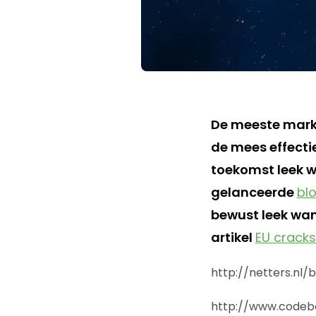
De meeste mark
de mees effecti
toekomst leek w
gelanceerde
bl
bewust leek want
artikel
EU cracks
http://netters.n
http://www.codeb