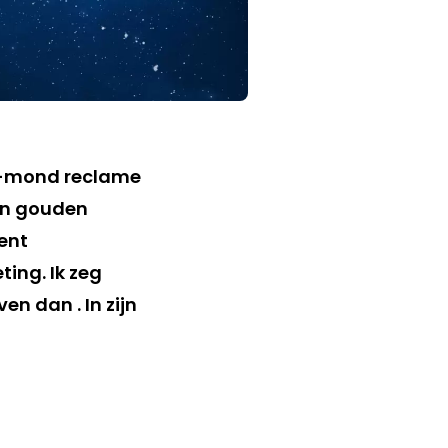
t-mond reclame
een gouden
ent
ing. Ik zeg
en dan . In zijn